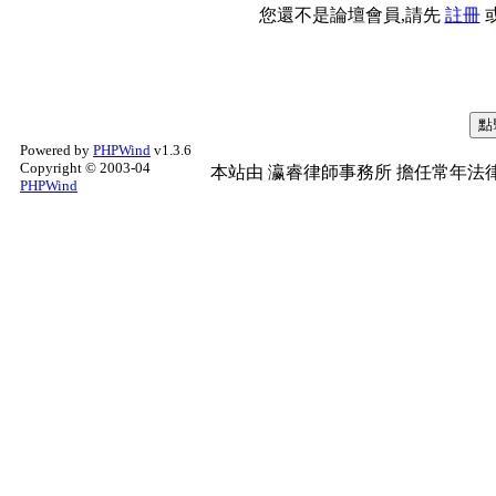
您還不是論壇會員,請先
註冊
Powered by
PHPWind
v1.3.6
Copyright © 2003-04
本站由
瀛睿律師事務所
擔任常年法律
PHPWind