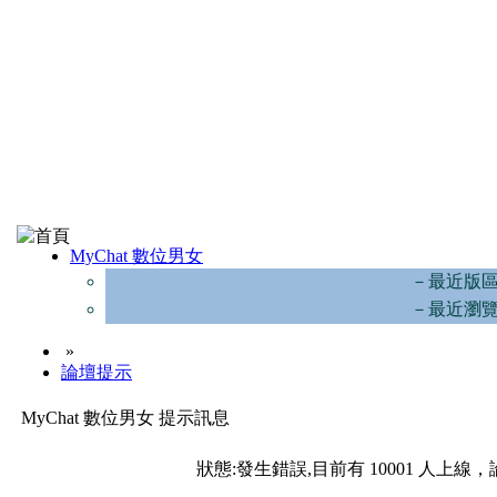
MyChat 數位男女
－最近版
－最近瀏
»
論壇提示
MyChat 數位男女 提示訊息
狀態:發生錯誤,目前有 10001 人上線