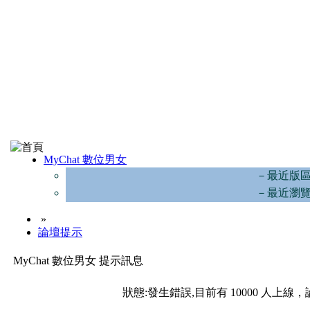
MyChat 數位男女
－最近版
－最近瀏
»
論壇提示
MyChat 數位男女 提示訊息
狀態:發生錯誤,目前有 10000 人上線