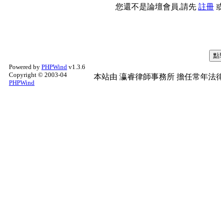
您還不是論壇會員,請先
註冊
Powered by
PHPWind
v1.3.6
Copyright © 2003-04
本站由
瀛睿律師事務所
擔任常年法律
PHPWind