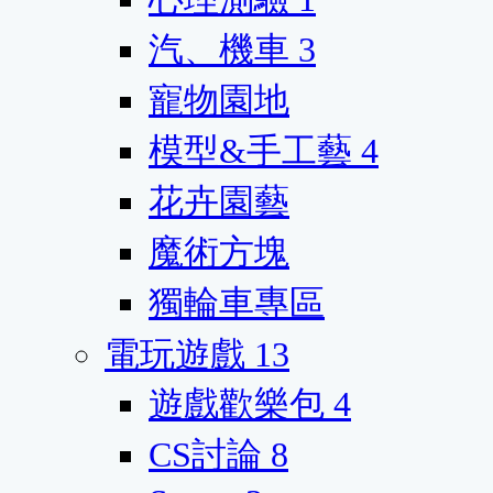
汽、機車
3
寵物園地
模型&手工藝
4
花卉園藝
魔術方塊
獨輪車專區
電玩遊戲
13
遊戲歡樂包
4
CS討論
8