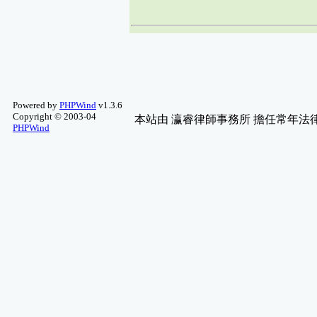
綜合討論
(3)
MineCraft
(3)
紫微斗數
(3)
Apple 討論
(3)
淨空法師講課
(3)
影評推薦
(3)
繪圖藝術
(2)
Powered by
PHPWind
v1.3.6
科幻、靈異、 ..
(2)
Copyright © 2003-04
本站由
瀛睿律師事務所
擔任常年法律
PHPWind
舊文章保存區
(2)
詐騙資訊
(2)
單車討論
(2)
歷屆作品
(2)
好站推薦
(2)
八字教學
(2)
圖片分享
(2)
星僑五術軟體
(2)
新品測試及推 ..
(2)
魔術方塊
(2)
藝文軒-命理問答
(2)
寵物園地
(2)
自然科學&天文 ..
(2)