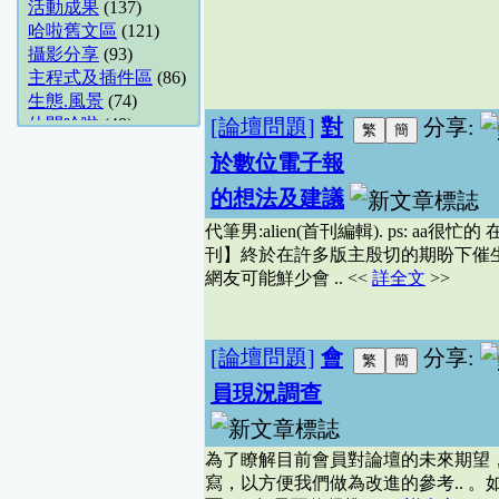
活動成果
(137)
哈啦舊文區
(121)
攝影分享
(93)
主程式及插件區
(86)
生態.風景
(74)
休閒哈啦
(48)
[論壇問題]
對
分享:
天象.氣候
(48)
於數位電子報
攝影討論
(48)
商攝.建築
(36)
的想法及建議
花卉園藝
(34)
代筆男:alien(首刊編輯). ps: a
觀星地點分享
(28)
刊】終於在許多版主殷切的期盼下催生, 
Unix-like
(21)
網友可能鮮少會 .. <<
詳全文
>>
地方美食推薦
(18)
影像封存館
(14)
露營分享
(14)
[論壇問題]
會
分享:
數位影視
(13)
網站架設
(11)
員現況調查
數位攝影討論
(10)
展場.活動
(10)
數位論命舘
(9)
為了瞭解目前會員對論壇的未來期望
五術哈啦
(9)
寫，以方便我們做為改進的參考.. 。
線上遊戲2
(8)