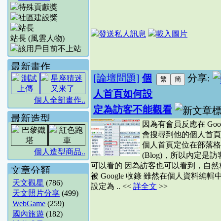
站長 (風雲人物)
最新畫作
[論壇問題]
個
分享:
人首頁如何設
個人全部畫作..
定為訪客不能觀看
最新造型
因為有會員反應在 Goog
會搜尋到他的個人首頁
個人首頁定位在部落格
個人造型商品..
(Blog)，所以內定是
可以看的 因為訪客也可以看到，自然
文章分類
被 Google 收錄 雖然在個人資料編輯
天文觀星
(786)
設定為 .. <<
詳全文
>>
天文照片分享
(499)
WebGame
(259)
國內旅遊
(182)