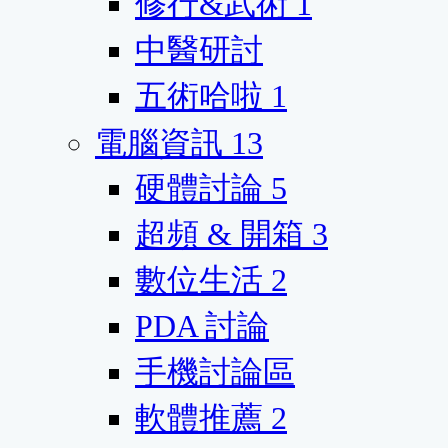
修行&武術
1
中醫研討
五術哈啦
1
電腦資訊
13
硬體討論
5
超頻 & 開箱
3
數位生活
2
PDA 討論
手機討論區
軟體推薦
2