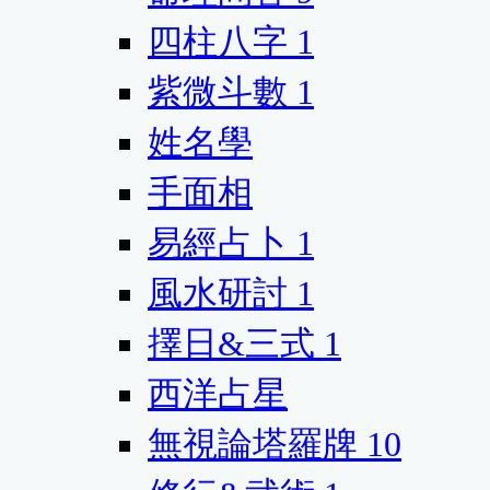
四柱八字
1
紫微斗數
1
姓名學
手面相
易經占卜
1
風水研討
1
擇日&三式
1
西洋占星
無視論塔羅牌
10