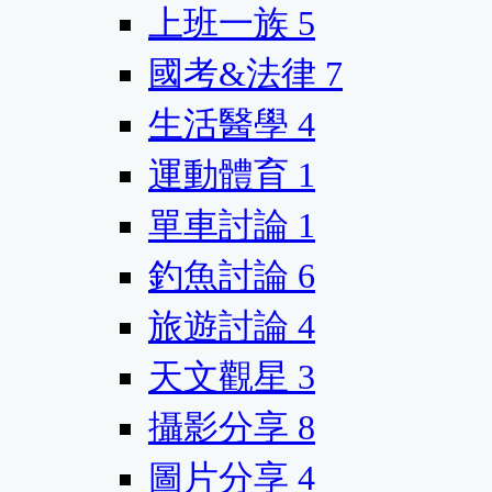
上班一族
5
國考&法律
7
生活醫學
4
運動體育
1
單車討論
1
釣魚討論
6
旅遊討論
4
天文觀星
3
攝影分享
8
圖片分享
4