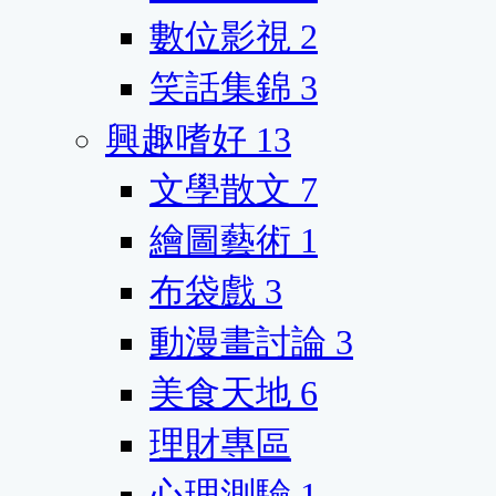
數位影視
2
笑話集錦
3
興趣嗜好
13
文學散文
7
繪圖藝術
1
布袋戲
3
動漫畫討論
3
美食天地
6
理財專區
心理測驗
1