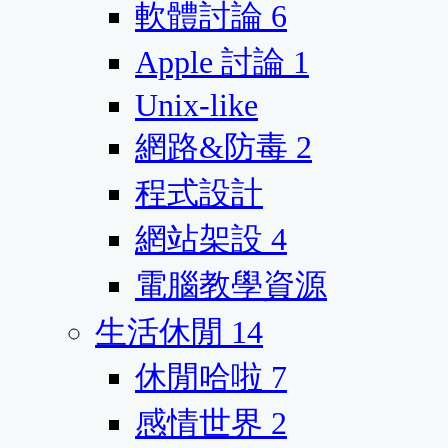
軟體討論
6
Apple 討論
1
Unix-like
網路&防毒
2
程式設計
網站架設
4
電腦教學資源
生活休閒
14
休閒哈啦
7
感情世界
2