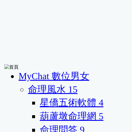
MyChat 數位男女
命理風水
15
星僑五術軟體
4
葫蘆墩命理網
5
命理問答
9