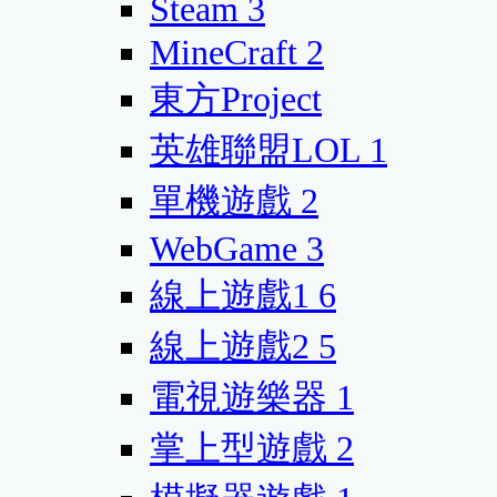
Steam
3
MineCraft
2
東方Project
英雄聯盟LOL
1
單機遊戲
2
WebGame
3
線上遊戲1
6
線上遊戲2
5
電視遊樂器
1
掌上型遊戲
2