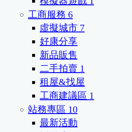
模擬器遊戲
1
工商服務
6
虛擬城市
7
好康分享
新品販售
二手拍賣
1
租屋&找屋
工商建議區
1
站務專區
10
最新活動