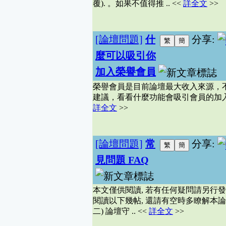
覆). 。如果不值得推 .. <<
詳全文
>>
論壇問題建議
(8)
程式設計
(7)
WebGame1
(7)
[論壇問題]
什
分享:
意境.黑白
(7)
人像作品
(7)
麼可以吸引你
國外旅遊
(6)
加入榮譽會員
數位造型
(6)
四柱八字
(5)
榮譽會員是目前論壇最大收入來源，
好書推薦
(5)
建議，看看什麼功能會吸引會員的加入
驚奇搞笑
(5)
詳全文
>>
易經占卜
(4)
網路通訊討論
(4)
美食版討論區
(4)
[論壇問題]
常
分享:
文學散文
(4)
硬體哈拉區
(4)
見問題 FAQ
Windows
(4)
葫蘆墩-命理問答
(4)
本文僅供閱讀, 若有任何疑問請另行發文詢
新品販售
(4)
閱讀以下幾帖, 還請有空時多瞭解本論壇
勵志、語錄、小品
二) 論壇守 .. <<
詳全文
>>
(3)
手機討論區
(3)