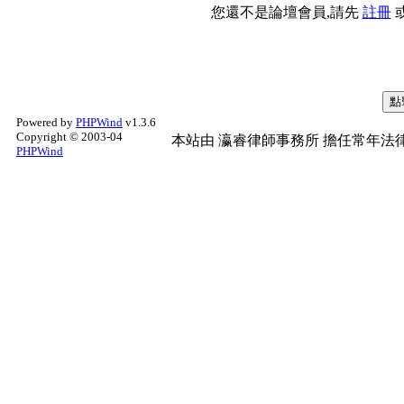
您還不是論壇會員,請先
註冊
Powered by
PHPWind
v1.3.6
Copyright © 2003-04
本站由
瀛睿律師事務所
擔任常年法律
PHPWind