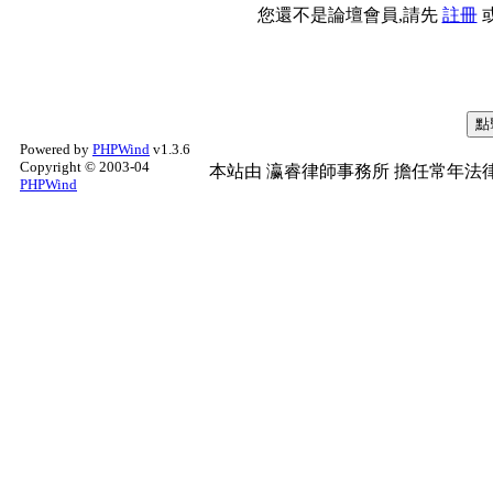
您還不是論壇會員,請先
註冊
Powered by
PHPWind
v1.3.6
Copyright © 2003-04
本站由
瀛睿律師事務所
擔任常年法律
PHPWind