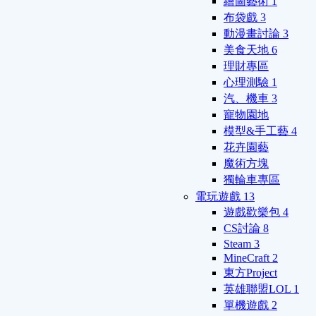
繪圖藝術
1
布袋戲
3
動漫畫討論
3
美食天地
6
理財專區
心理測驗
1
汽、機車
3
寵物園地
模型&手工藝
4
花卉園藝
魔術方塊
獨輪車專區
電玩遊戲
13
遊戲歡樂包
4
CS討論
8
Steam
3
MineCraft
2
東方Project
英雄聯盟LOL
1
單機遊戲
2