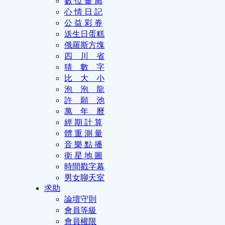
數 位 畫 廊
心 情 日 記
公 益 彩 券
送生日蛋糕
俄羅斯方塊
四 川 省
猜 數 字
比 大 小
泡 泡 龍
許 願 池
萬 年 曆
經 期 計 算
體 重 測 量
音 樂 點 播
衛 星 地 圖
時間戳字幕
男女聊天室
求助
論壇守則
會員等級
會員權限