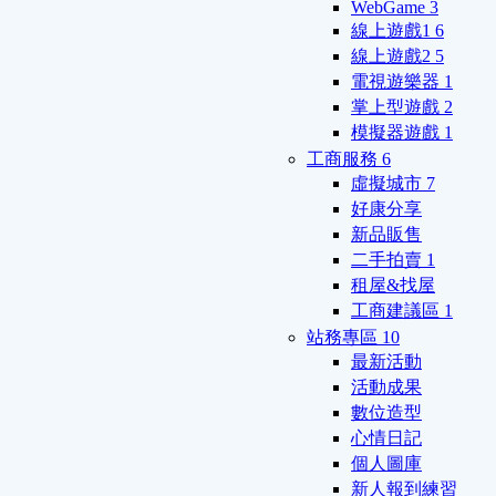
WebGame
3
線上遊戲1
6
線上遊戲2
5
電視遊樂器
1
掌上型遊戲
2
模擬器遊戲
1
工商服務
6
虛擬城市
7
好康分享
新品販售
二手拍賣
1
租屋&找屋
工商建議區
1
站務專區
10
最新活動
活動成果
數位造型
心情日記
個人圖庫
新人報到練習