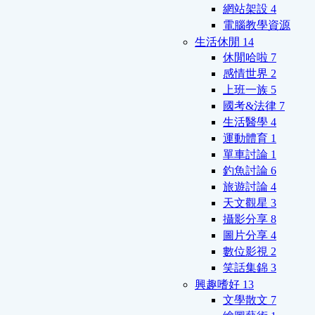
網站架設
4
電腦教學資源
生活休閒
14
休閒哈啦
7
感情世界
2
上班一族
5
國考&法律
7
生活醫學
4
運動體育
1
單車討論
1
釣魚討論
6
旅遊討論
4
天文觀星
3
攝影分享
8
圖片分享
4
數位影視
2
笑話集錦
3
興趣嗜好
13
文學散文
7