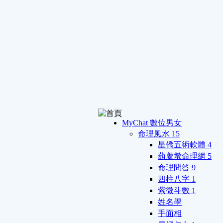
MyChat 數位男女
命理風水
15
星僑五術軟體
4
葫蘆墩命理網
5
命理問答
9
四柱八字
1
紫微斗數
1
姓名學
手面相