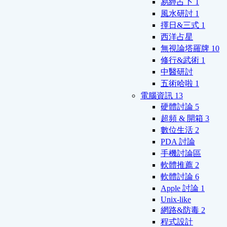
易經占卜
1
風水研討
1
擇日&三式
1
西洋占星
無視論塔羅牌
10
修行&武術
1
中醫研討
五術哈啦
1
電腦資訊
13
硬體討論
5
超頻 & 開箱
3
數位生活
2
PDA 討論
手機討論區
軟體推薦
2
軟體討論
6
Apple 討論
1
Unix-like
網路&防毒
2
程式設計