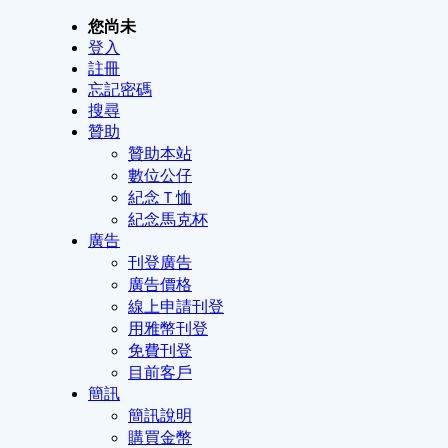
您尚未
登入
註冊
忘記密碼
搜尋
贊助
贊助本站
數位公仔
紀念Ｔ恤
紀念馬克杯
廣告
刊登廣告
廣告價格
線上申請刊登
用雅幣刊登
免費刊登
目前客戶
簡訊
簡訊說明
購買金幣