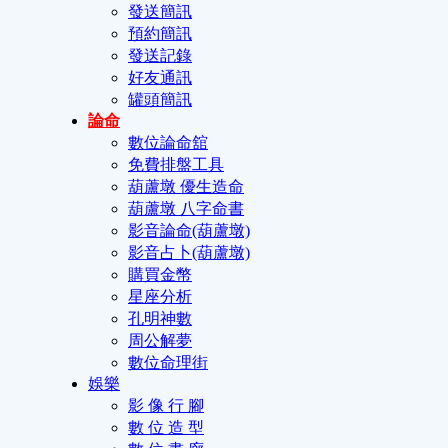
發送簡訊
預約簡訊
發送記錄
好友通訊
罐頭簡訊
論命
數位論命舘
免費排盤工具
葫蘆墩 優生造命
葫蘆墩 八字命書
影音論命(葫蘆墩)
影音占卜(葫蘆墩)
購買金幣
星座分析
孔明神數
周公解夢
數位命理街
娛樂
影 像 行 腳
數 位 造 型