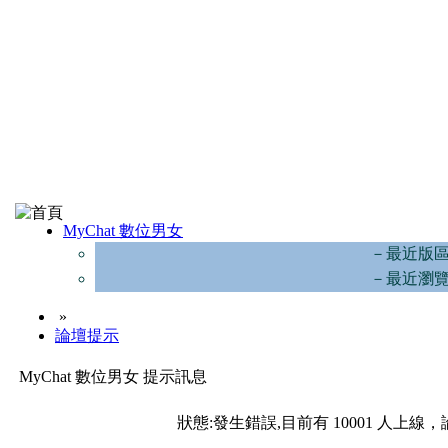
MyChat 數位男女
－最近版
－最近瀏
»
論壇提示
MyChat 數位男女 提示訊息
狀態:發生錯誤,目前有 10001 人上線