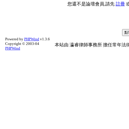
您還不是論壇會員,請先
註冊
Powered by
PHPWind
v1.3.6
Copyright © 2003-04
本站由
瀛睿律師事務所
擔任常年法律
PHPWind