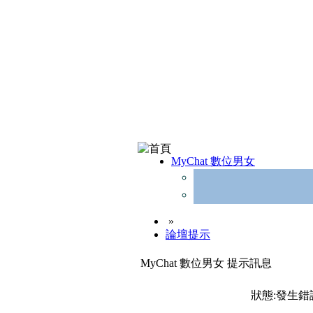
MyChat 數位男女
»
論壇提示
MyChat 數位男女 提示訊息
狀態:發生錯誤