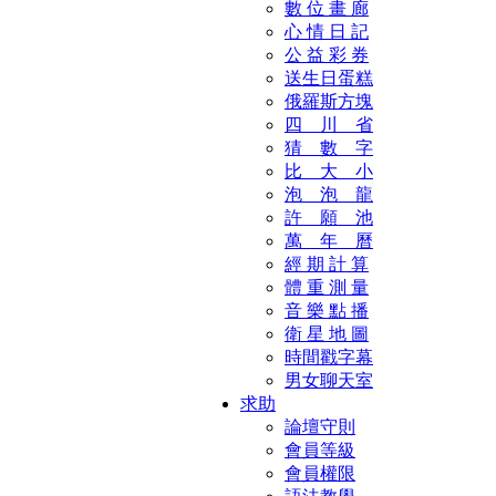
數 位 畫 廊
心 情 日 記
公 益 彩 券
送生日蛋糕
俄羅斯方塊
四 川 省
猜 數 字
比 大 小
泡 泡 龍
許 願 池
萬 年 曆
經 期 計 算
體 重 測 量
音 樂 點 播
衛 星 地 圖
時間戳字幕
男女聊天室
求助
論壇守則
會員等級
會員權限