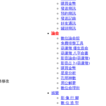
購買金幣
發送簡訊
預約簡訊
發送記錄
好友通訊
罐頭簡訊
論命
數位論命舘
免費排盤工具
葫蘆墩 優生造命
葫蘆墩 八字命書
影音論命(葫蘆墩)
影音占卜(葫蘆墩)
購買金幣
星座分析
孔明神數
周公解夢
數位命理街
娛樂
影 像 行 腳
數 位 造 型