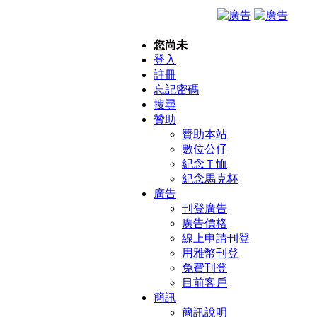
您尚未
登入
註冊
忘記密碼
搜尋
贊助
贊助本站
數位公仔
紀念Ｔ恤
紀念馬克杯
廣告
刊登廣告
廣告價格
線上申請刊登
用雅幣刊登
免費刊登
目前客戶
簡訊
簡訊說明