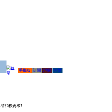
手機版
訂閱
地圖
簡體
 ,請稍後再來!