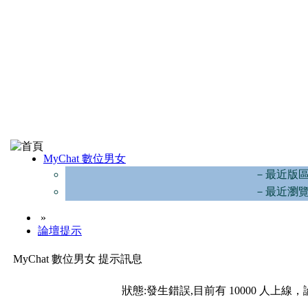
MyChat 數位男女
－最近版
－最近瀏
»
論壇提示
MyChat 數位男女 提示訊息
狀態:發生錯誤,目前有 10000 人上線