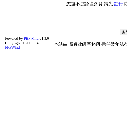
您還不是論壇會員,請先
註冊
Powered by
PHPWind
v1.3.6
Copyright © 2003-04
本站由
瀛睿律師事務所
擔任常年法律
PHPWind