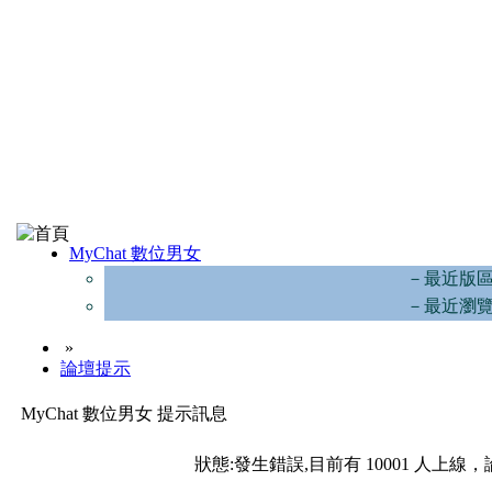
MyChat 數位男女
－最近版
－最近瀏
»
論壇提示
MyChat 數位男女 提示訊息
狀態:發生錯誤,目前有 10001 人上線