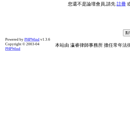
您還不是論壇會員,請先
註冊
Powered by
PHPWind
v1.3.6
Copyright © 2003-04
本站由
瀛睿律師事務所
擔任常年法律
PHPWind