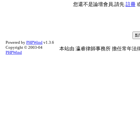
您還不是論壇會員,請先
註冊
Powered by
PHPWind
v1.3.6
Copyright © 2003-04
本站由
瀛睿律師事務所
擔任常年法律
PHPWind