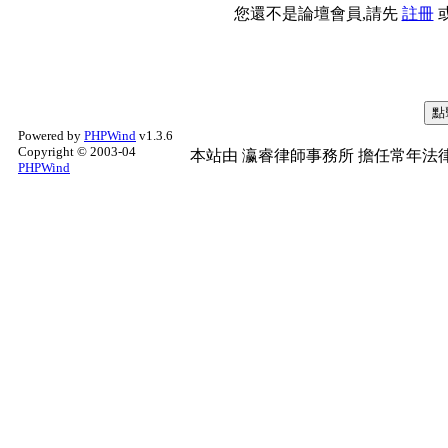
您還不是論壇會員,請先
註冊
Powered by
PHPWind
v1.3.6
Copyright © 2003-04
本站由
瀛睿律師事務所
擔任常年法律
PHPWind