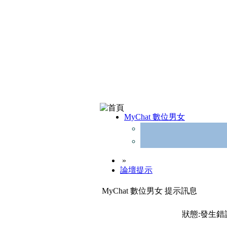
MyChat 數位男女
»
論壇提示
MyChat 數位男女 提示訊息
狀態:發生錯誤