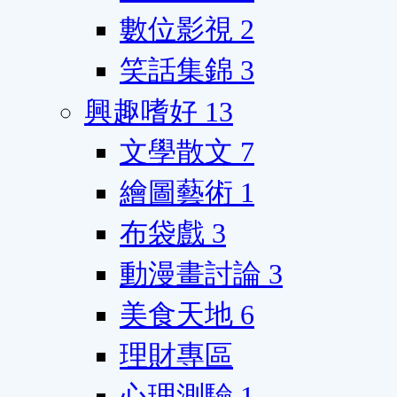
數位影視
2
笑話集錦
3
興趣嗜好
13
文學散文
7
繪圖藝術
1
布袋戲
3
動漫畫討論
3
美食天地
6
理財專區
心理測驗
1