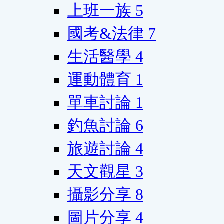
上班一族
5
國考&法律
7
生活醫學
4
運動體育
1
單車討論
1
釣魚討論
6
旅遊討論
4
天文觀星
3
攝影分享
8
圖片分享
4