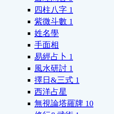
四柱八字
1
紫微斗數
1
姓名學
手面相
易經占卜
1
風水研討
1
擇日&三式
1
西洋占星
無視論塔羅牌
10