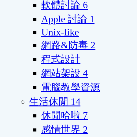
軟體討論
6
Apple 討論
1
Unix-like
網路&防毒
2
程式設計
網站架設
4
電腦教學資源
生活休閒
14
休閒哈啦
7
感情世界
2