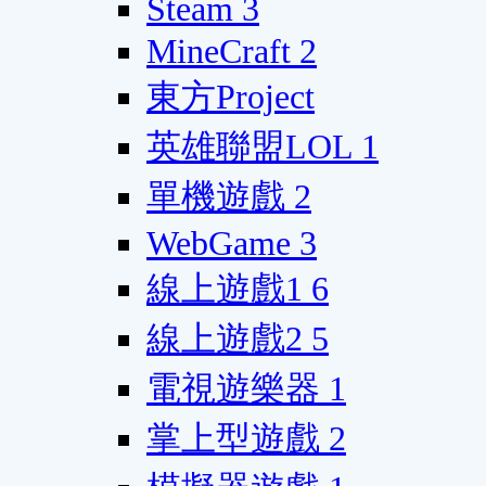
Steam
3
MineCraft
2
東方Project
英雄聯盟LOL
1
單機遊戲
2
WebGame
3
線上遊戲1
6
線上遊戲2
5
電視遊樂器
1
掌上型遊戲
2