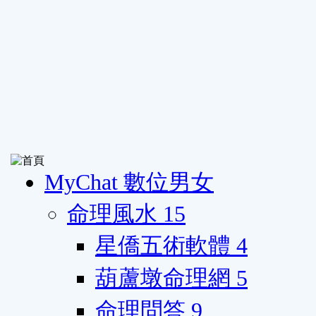
MyChat 數位男女
命理風水
15
星僑五術軟體
4
葫蘆墩命理網
5
命理問答
9