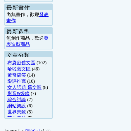
最新畫作
尚無畫作，歡迎
發表
畫作
最新造型
無創作商品，歡迎
發
表造型商品
文章分類
布袋戲舊文區
(102)
哈啦舊文區
(46)
驚奇搞笑
(14)
影評推薦
(10)
女人話題-舊文區
(8)
影音&燒錄
(7)
綜合討論
(7)
網站架設
(6)
世界景致
(5)
其他圖片
(5)
小說、散文、 ..
(4)
國考&法律
(4)
Powered by
PHPWind
v1.3.6