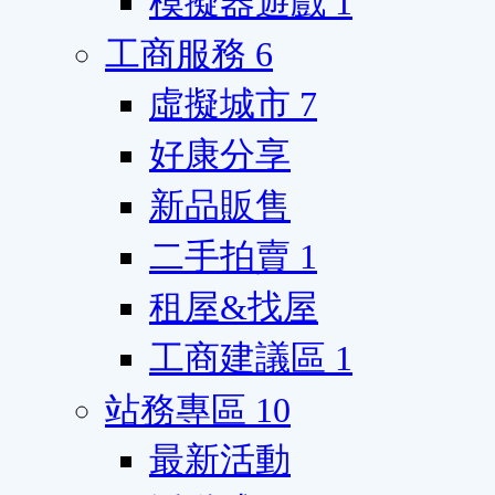
模擬器遊戲
1
工商服務
6
虛擬城市
7
好康分享
新品販售
二手拍賣
1
租屋&找屋
工商建議區
1
站務專區
10
最新活動