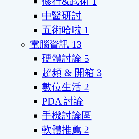
修行&武術
1
中醫研討
五術哈啦
1
電腦資訊
13
硬體討論
5
超頻 & 開箱
3
數位生活
2
PDA 討論
手機討論區
軟體推薦
2