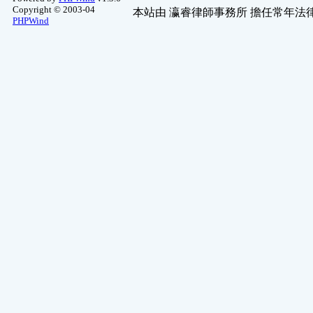
Copyright © 2003-04
本站由
瀛睿律師事務所
擔任常年法律
Windows
(3)
PHPWind
布劇投票區
(2)
四輪專區
(2)
軟體共享舊版
(1)
舊文章保存區
(1)
二輪專區
(1)
地方美食推薦
(1)
數位影視
(1)
歷屆作品
(1)
網友自唱
(1)