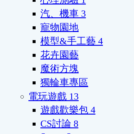
汽、機車
3
寵物園地
模型&手工藝
4
花卉園藝
魔術方塊
獨輪車專區
電玩遊戲
13
遊戲歡樂包
4
CS討論
8