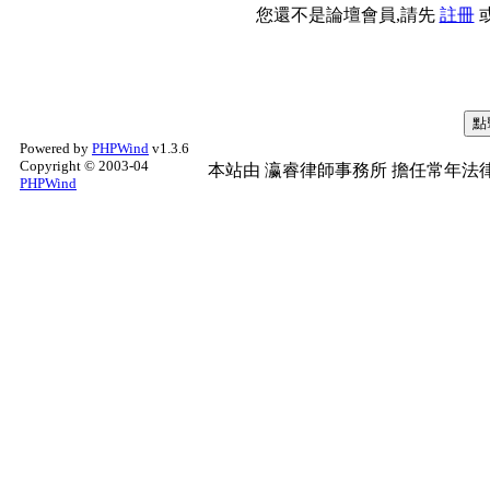
您還不是論壇會員,請先
註冊
Powered by
PHPWind
v1.3.6
Copyright © 2003-04
本站由
瀛睿律師事務所
擔任常年法律
PHPWind