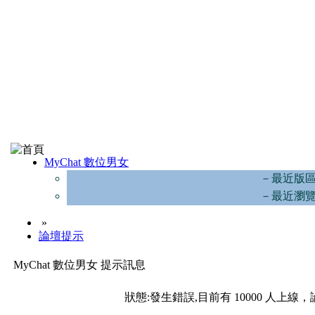
MyChat 數位男女
－最近版
－最近瀏
»
論壇提示
MyChat 數位男女 提示訊息
狀態:發生錯誤,目前有 10000 人上線