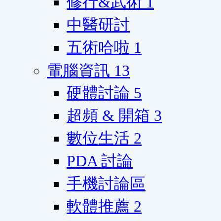
修行&武術
1
中醫研討
五術哈啦
1
電腦資訊
13
硬體討論
5
超頻 & 開箱
3
數位生活
2
PDA 討論
手機討論區
軟體推薦
2