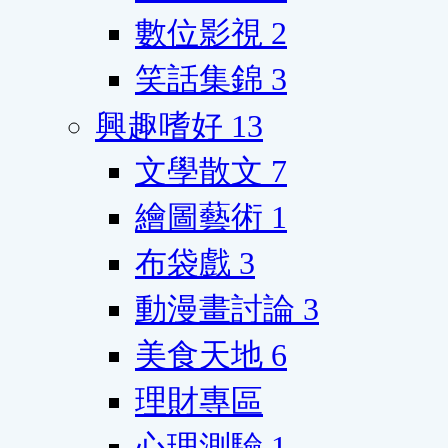
數位影視
2
笑話集錦
3
興趣嗜好
13
文學散文
7
繪圖藝術
1
布袋戲
3
動漫畫討論
3
美食天地
6
理財專區
心理測驗
1