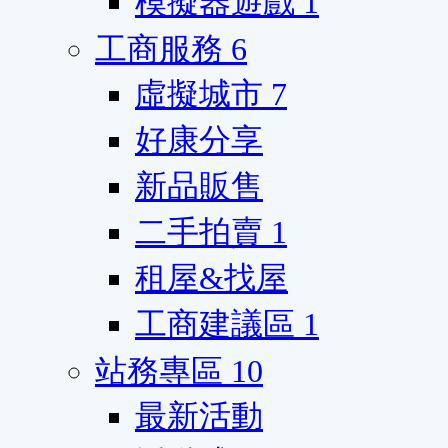
模擬器遊戲
1
工商服務
6
虛擬城市
7
好康分享
新品販售
二手拍賣
1
租屋&找屋
工商建議區
1
站務專區
10
最新活動