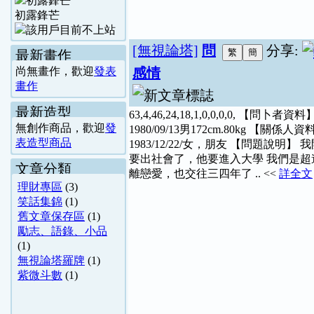
初露鋒芒
[無視論塔]
問
分享:
最新畫作
尚無畫作，歡迎
發表
感情
畫作
最新造型
63,4,46,24,18,1,0,0,0,0, 【問卜者資料
無創作商品，歡迎
發
1980/09/13男172cm.80kg 【關係人資
表造型商品
1983/12/22/女，朋友 【問題說明】 
要出社會了，他要進入大學 我們是超
文章分類
離戀愛，也交往三四年了 .. <<
詳全文
理財專區
(3)
笑話集錦
(1)
舊文章保存區
(1)
勵志、語錄、小品
(1)
無視論塔羅牌
(1)
紫微斗數
(1)