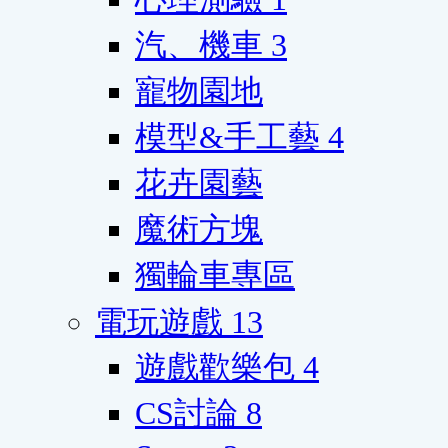
汽、機車
3
寵物園地
模型&手工藝
4
花卉園藝
魔術方塊
獨輪車專區
電玩遊戲
13
遊戲歡樂包
4
CS討論
8