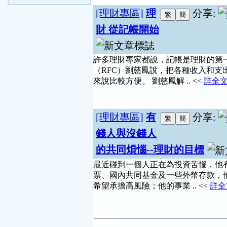
[理財專區]
理
分享:
財 從記帳開始
許多理財專家都說，記帳是理財的第
（RFC）劉慈鳳說，把各種收入和
來說比較方便。 劉慈鳳解 .. <<
詳全
[理財專區]
有
分享:
錢人與沒錢人
的共同煩惱--理財的目標
最近碰到一個人正在為投資苦惱，他有
票、國內共同基金及一些外幣存款，
希望承擔高風險；他的事業 .. <<
詳全