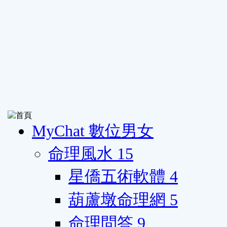
MyChat 數位男女
命理風水
15
星僑五術軟體
4
葫蘆墩命理網
5
命理問答
9