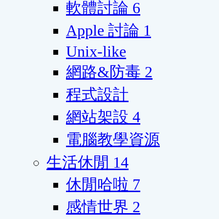
軟體討論
6
Apple 討論
1
Unix-like
網路&防毒
2
程式設計
網站架設
4
電腦教學資源
生活休閒
14
休閒哈啦
7
感情世界
2