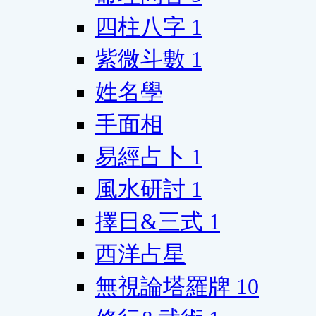
四柱八字
1
紫微斗數
1
姓名學
手面相
易經占卜
1
風水研討
1
擇日&三式
1
西洋占星
無視論塔羅牌
10