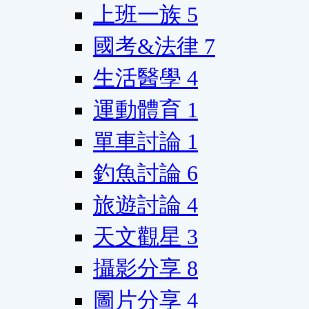
上班一族
5
國考&法律
7
生活醫學
4
運動體育
1
單車討論
1
釣魚討論
6
旅遊討論
4
天文觀星
3
攝影分享
8
圖片分享
4