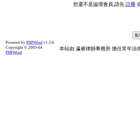
您還不是論壇會員,請先
註冊
Powered by
PHPWind
v1.3.6
Copyright © 2003-04
本站由
瀛睿律師事務所
擔任常年法律
PHPWind