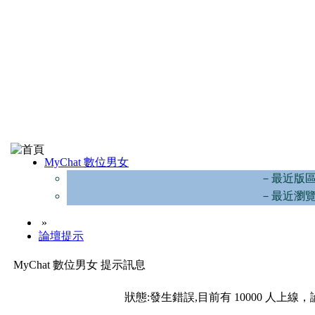
MyChat 數位男女
－最近版
－最近瀏
»
論壇提示
MyChat 數位男女 提示訊息
狀態:發生錯誤,目前有 10000 人上線