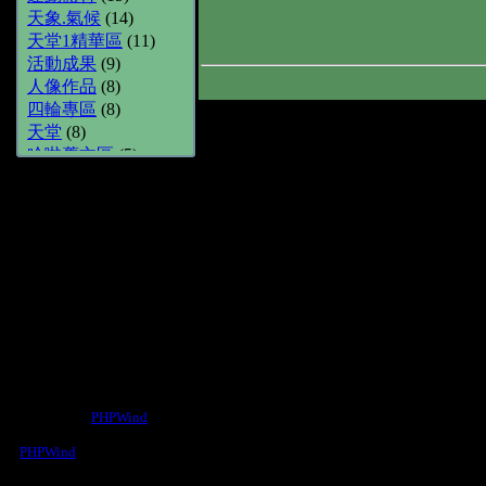
天象.氣候
(14)
天堂1精華區
(11)
活動成果
(9)
人像作品
(8)
四輪專區
(8)
天堂
(8)
哈啦舊文區
(5)
數位攝影討論
(3)
意境.黑白
(3)
成人笑話
(2)
磯釣遠投區
(2)
體育新聞
(2)
風水研討
(2)
舊文章保存區
(2)
虛擬城市
(2)
商攝.建築
(2)
遊戲指南
(1)
綜合討論
(1)
Powered by
PHPWind
v1.3.6
硬體求助區
(1)
Copyright © 2003-04
本站由
瀛睿律師事務所
擔任常年法律
二輪專區
(1)
PHPWind
笑話集錦
(1)