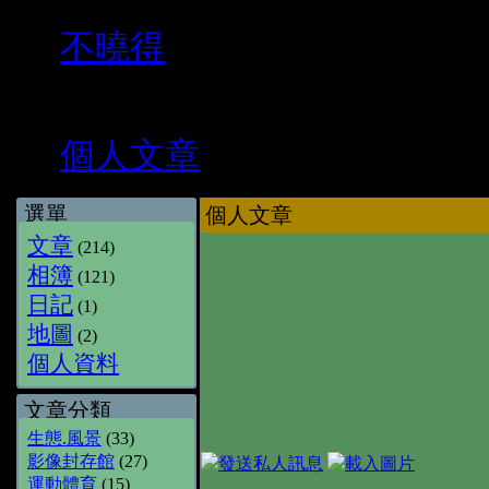
»
不曉得
»
個人文章
選單
個人文章
文章
(214)
相簿
(121)
日記
(1)
地圖
(2)
個人資料
文章分類
生態.風景
(33)
影像封存館
(27)
運動體育
(15)