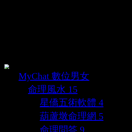
MyChat 數位男女
命理風水
15
星僑五術軟體
4
葫蘆墩命理網
5
命理問答
9