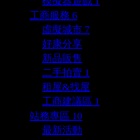
模擬器遊戲
1
工商服務
6
虛擬城市
7
好康分享
新品販售
二手拍賣
1
租屋&找屋
工商建議區
1
站務專區
10
最新活動