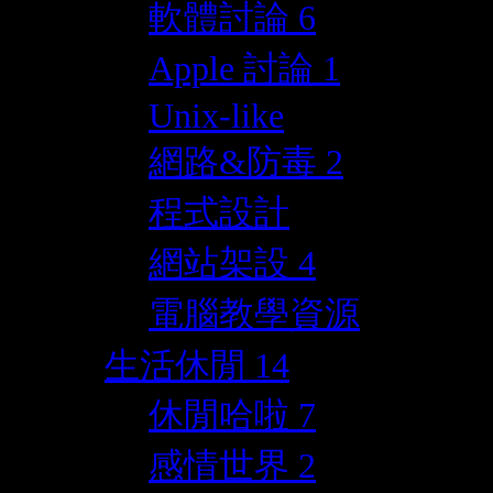
軟體討論
6
Apple 討論
1
Unix-like
網路&防毒
2
程式設計
網站架設
4
電腦教學資源
生活休閒
14
休閒哈啦
7
感情世界
2