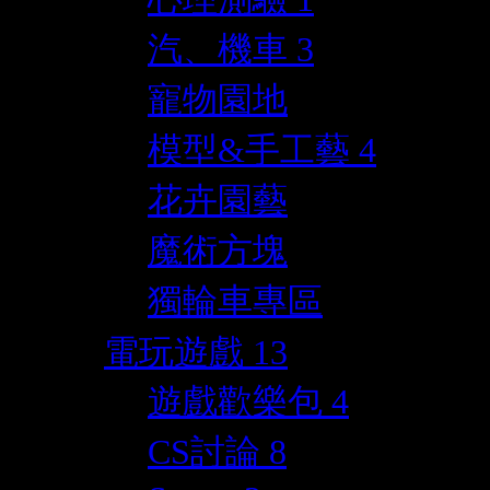
汽、機車
3
寵物園地
模型&手工藝
4
花卉園藝
魔術方塊
獨輪車專區
電玩遊戲
13
遊戲歡樂包
4
CS討論
8