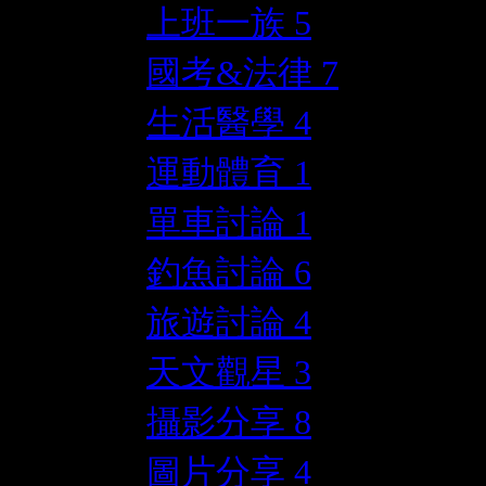
上班一族
5
國考&法律
7
生活醫學
4
運動體育
1
單車討論
1
釣魚討論
6
旅遊討論
4
天文觀星
3
攝影分享
8
圖片分享
4