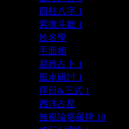
四柱八字
1
紫微斗數
1
姓名學
手面相
易經占卜
1
風水研討
1
擇日&三式
1
西洋占星
無視論塔羅牌
10