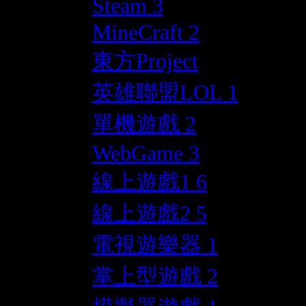
Steam
3
MineCraft
2
東方Project
英雄聯盟LOL
1
單機遊戲
2
WebGame
3
線上遊戲1
6
線上遊戲2
5
電視遊樂器
1
掌上型遊戲
2