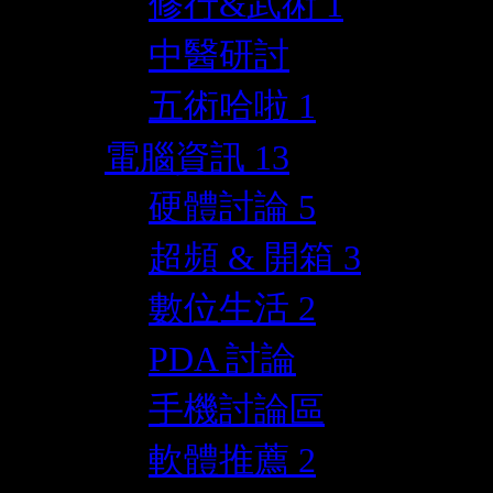
修行&武術
1
中醫研討
五術哈啦
1
電腦資訊
13
硬體討論
5
超頻 & 開箱
3
數位生活
2
PDA 討論
手機討論區
軟體推薦
2