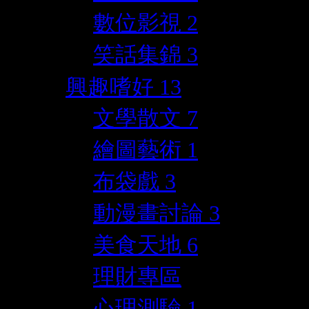
數位影視
2
笑話集錦
3
興趣嗜好
13
文學散文
7
繪圖藝術
1
布袋戲
3
動漫畫討論
3
美食天地
6
理財專區
心理測驗
1