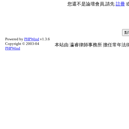
您還不是論壇會員,請先
註冊
Powered by
PHPWind
v1.3.6
Copyright © 2003-04
本站由
瀛睿律師事務所
擔任常年法律
PHPWind