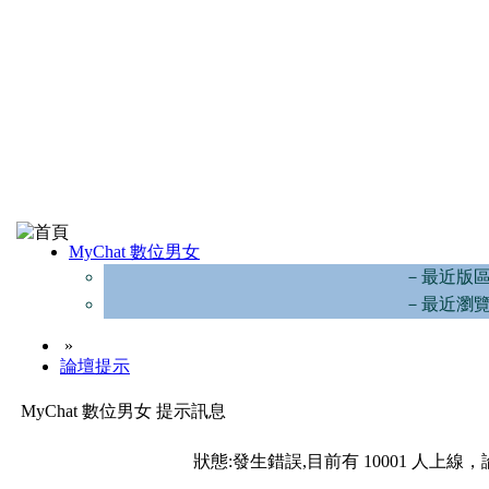
MyChat 數位男女
－最近版
－最近瀏
»
論壇提示
MyChat 數位男女 提示訊息
狀態:發生錯誤,目前有 10001 人上線