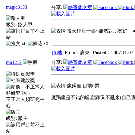
magic3133
分享:
級別:
路人甲
投天秤座一票~雖然對朋友好，
x0
x0
[6 樓]
From：廣東 |
Posted：
2007-11-07 
mn1212
分享:
魔羯座 目前0票
魔羯座是不錯的喔,顧家又不亂來(自己褒獎
不正常人類研究中
心
級別:
版主