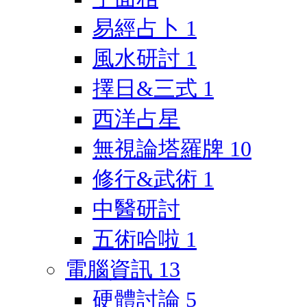
易經占卜
1
風水研討
1
擇日&三式
1
西洋占星
無視論塔羅牌
10
修行&武術
1
中醫研討
五術哈啦
1
電腦資訊
13
硬體討論
5