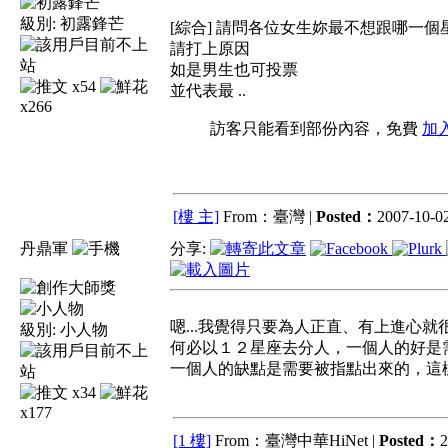
級別:
初露鋒芒
[綜合] 請問各位女生妳最不想跟哪一
請打上原因
如是男生也可投票
x54
並代表最 ..
x266
訪客只能看到部份內容，免費
加
[樓 主]
From：臺灣 |
Posted：
2007-10-02
丹鼎軍
分享:
嗯...我覺得只要為人正直、有上進心就
級別:
小人物
何必以１２星座去分人，一個人的好是
一個人的缺點是需要被指點出來的，這
x34
x177
[1 樓]
From：臺灣中華HiNet |
Posted：
2