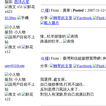
版區:
西洋占星
x51
[7 樓]
From：廣東 |
Posted：
2007-11-12 
x425
lf138go
分享:
級別:
小人物
慘...牡羊挺慘的
路過的牡羊...
x0
x12
[8 樓]
From：臺灣和信超媒體寬帶網 |
P
amy0110cute
分享:
級別:
小人物
我選擇..處女座..
自己做錯事情,打死不誠任..
反到是撈刀罵請人來了..
x0
對別人有潔癖,對自己就廣以對己
x22