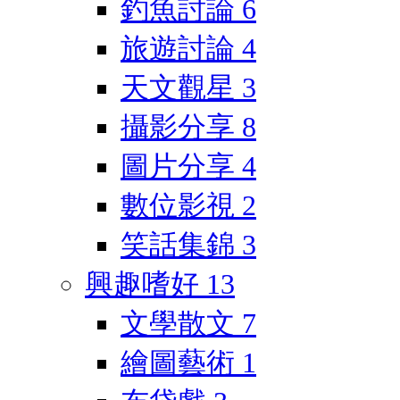
釣魚討論
6
旅遊討論
4
天文觀星
3
攝影分享
8
圖片分享
4
數位影視
2
笑話集錦
3
興趣嗜好
13
文學散文
7
繪圖藝術
1