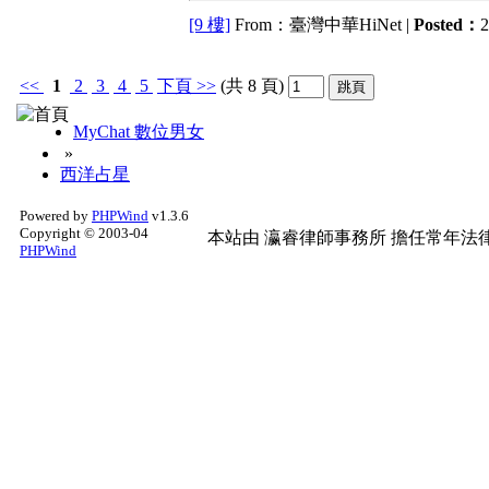
[9 樓]
From：臺灣中華HiNet |
Posted：
2
<<
1
2
3
4
5
下頁
>>
(共 8 頁)
MyChat 數位男女
»
西洋占星
Powered by
PHPWind
v1.3.6
Copyright © 2003-04
本站由
瀛睿律師事務所
擔任常年法律
PHPWind