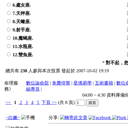
6.處女座.
7.天秤座.
8.天蠍座.
9.射手座.
10.魔蝎座.
11.水瓶座.
12.雙魚座.
*
對不起，
總共有
230
人參與本次投票 發起於 2007-10-02 19:19
命理服
數位論命舘
|
免費排盤
|
星僑易學
|
五術書籍
|
數位
務》
絲專頁
|
04:00 ~ 4:30 
<<
1
2
3
4
5
下頁
>>
(共 8 頁)
~白嫩~
分享: