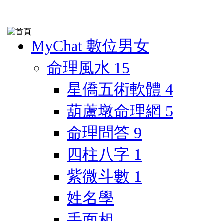
MyChat 數位男女
命理風水
15
星僑五術軟體
4
葫蘆墩命理網
5
命理問答
9
四柱八字
1
紫微斗數
1
姓名學
手面相