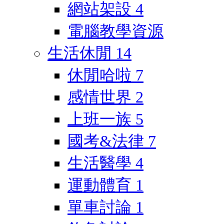
網站架設
4
電腦教學資源
生活休閒
14
休閒哈啦
7
感情世界
2
上班一族
5
國考&法律
7
生活醫學
4
運動體育
1
單車討論
1