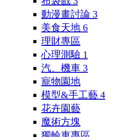
布袋戲
3
動漫畫討論
3
美食天地
6
理財專區
心理測驗
1
汽、機車
3
寵物園地
模型&手工藝
4
花卉園藝
魔術方塊
獨輪車專區