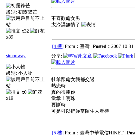
級別:
初露鋒芒
不喜歡處女男
太冷漠無情了
x32
x89
[4 樓]
From：臺灣 |
Posted：
2007-10-31 
simonway
分享:
級別:
小人物
牡羊跟處女我都交過
熱戀時
x0
真的很捧你
x19
當掌上明珠
要斷時
可是可以把妳當陌生人看待
[5 樓]
From：臺灣中華電信HINET |
Pos