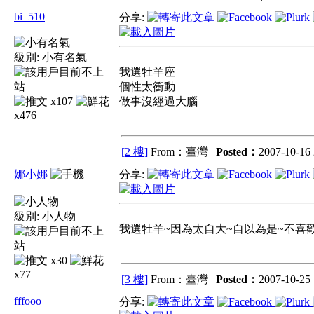
bi_510
分享:
級別:
小有名氣
我選牡羊座
個性太衝動
x107
做事沒經過大腦
x476
[2 樓]
From：臺灣 |
Posted：
2007-10-16 
娜小娜
分享:
級別:
小人物
我選牡羊~因為太自大~自以為是~不喜歡
x30
x77
[3 樓]
From：臺灣 |
Posted：
2007-10-25 
fffooo
分享: