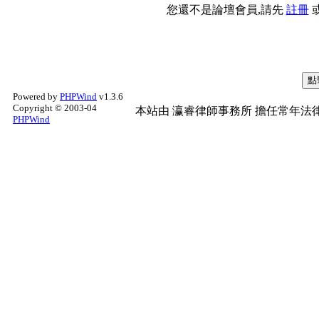
您還不是論壇會員,請先
註冊
Powered by
PHPWind
v1.3.6
Copyright © 2003-04
本站由
瀛睿律師事務所
擔任常年法律
PHPWind