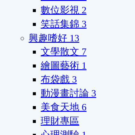
數位影視
2
笑話集錦
3
興趣嗜好
13
文學散文
7
繪圖藝術
1
布袋戲
3
動漫畫討論
3
美食天地
6
理財專區
心理測驗
1