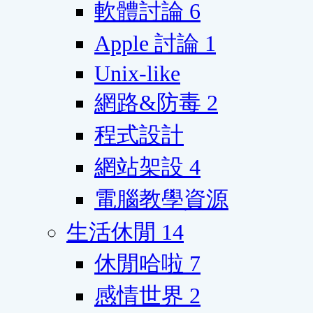
軟體討論
6
Apple 討論
1
Unix-like
網路&防毒
2
程式設計
網站架設
4
電腦教學資源
生活休閒
14
休閒哈啦
7
感情世界
2