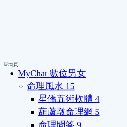
MyChat 數位男女
命理風水
15
星僑五術軟體
4
葫蘆墩命理網
5
命理問答
9