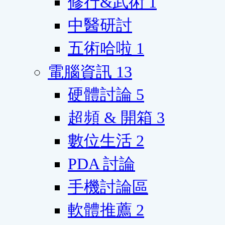
修行&武術
1
中醫研討
五術哈啦
1
電腦資訊
13
硬體討論
5
超頻 & 開箱
3
數位生活
2
PDA 討論
手機討論區
軟體推薦
2