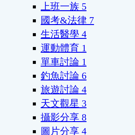
上班一族
5
國考&法律
7
生活醫學
4
運動體育
1
單車討論
1
釣魚討論
6
旅遊討論
4
天文觀星
3
攝影分享
8
圖片分享
4