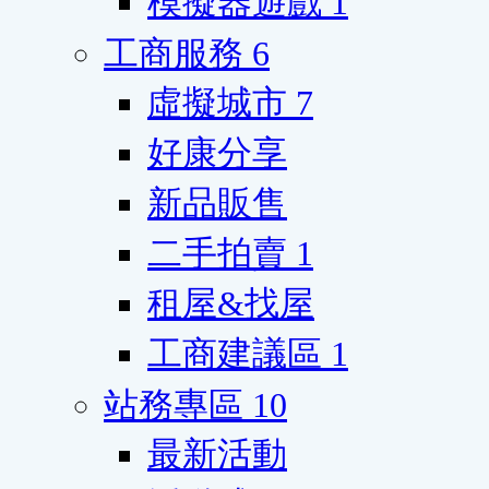
模擬器遊戲
1
工商服務
6
虛擬城市
7
好康分享
新品販售
二手拍賣
1
租屋&找屋
工商建議區
1
站務專區
10
最新活動