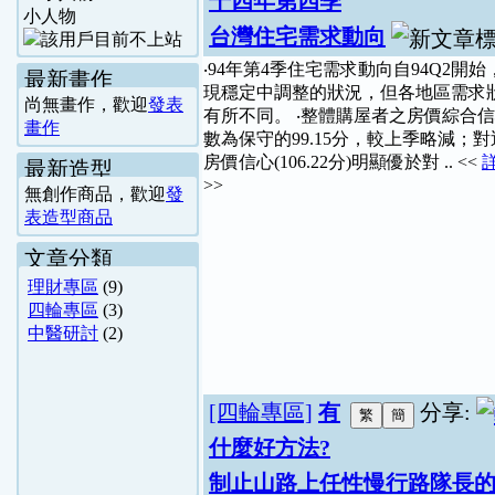
十四年第四季
小人物
台灣住宅需求動向
‧94年第4季住宅需求動向自94Q2開始
最新畫作
現穩定中調整的狀況，但各地區需求
尚無畫作，歡迎
發表
有所不同。 ‧整體購屋者之房價綜合
畫作
數為保守的99.15分，較上季略減；
房價信心(106.22分)明顯優於對 .. <<
最新造型
>>
無創作商品，歡迎
發
表造型商品
文章分類
理財專區
(9)
四輪專區
(3)
中醫研討
(2)
[四輪專區]
有
分享:
什麼好方法?
制止山路上任性慢行路隊長的