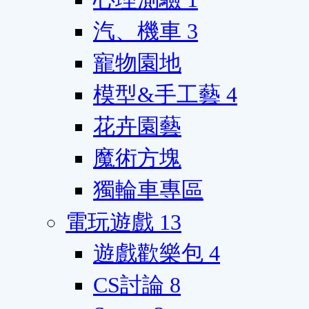
汽、機車
3
寵物園地
模型&手工藝
4
花卉園藝
魔術方塊
獨輪車專區
電玩遊戲
13
遊戲歡樂包
4
CS討論
8