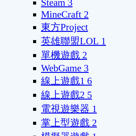
Steam
3
MineCraft
2
東方Project
英雄聯盟LOL
1
單機遊戲
2
WebGame
3
線上遊戲1
6
線上遊戲2
5
電視遊樂器
1
掌上型遊戲
2