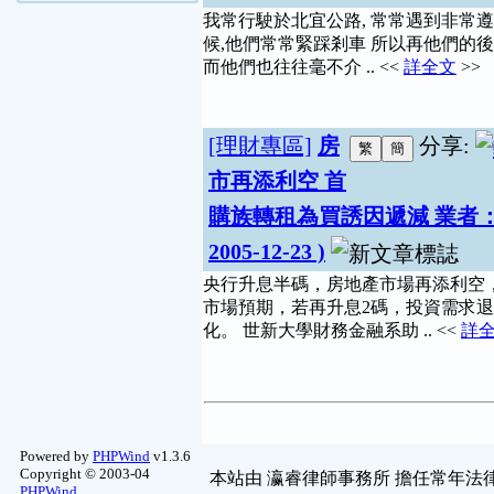
我常行駛於北宜公路, 常常遇到非常遵
候,他們常常緊踩剎車 所以再他們的後
而他們也往往毫不介 .. <<
詳全文
>>
[理財專區]
房
分享:
市再添利空 首
購族轉租為買誘因遞減 業者：
2005-12-23 )
央行升息半碼，房地產市場再添利空
市場預期，若再升息2碼，投資需求
化。 世新大學財務金融系助 .. <<
詳
Powered by
PHPWind
v1.3.6
Copyright © 2003-04
本站由
瀛睿律師事務所
擔任常年法律
PHPWind