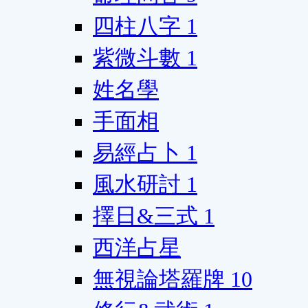
四柱八字
1
紫微斗數
1
姓名學
手面相
易經占卜
1
風水研討
1
擇日&三式
1
西洋占星
無視論塔羅牌
10