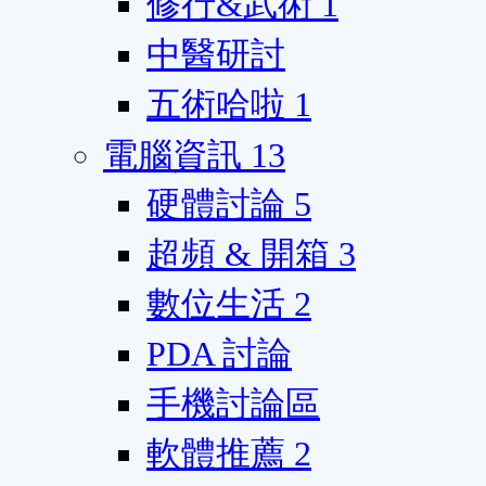
修行&武術
1
中醫研討
五術哈啦
1
電腦資訊
13
硬體討論
5
超頻 & 開箱
3
數位生活
2
PDA 討論
手機討論區
軟體推薦
2