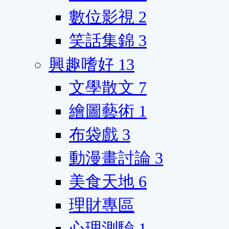
數位影視
2
笑話集錦
3
興趣嗜好
13
文學散文
7
繪圖藝術
1
布袋戲
3
動漫畫討論
3
美食天地
6
理財專區
心理測驗
1