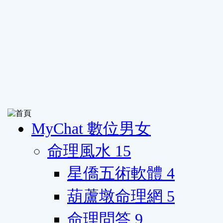
MyChat 數位男女
命理風水
15
星僑五術軟體
4
葫蘆墩命理網
5
命理問答
9