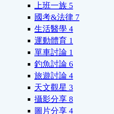
上班一族
5
國考&法律
7
生活醫學
4
運動體育
1
單車討論
1
釣魚討論
6
旅遊討論
4
天文觀星
3
攝影分享
8
圖片分享
4