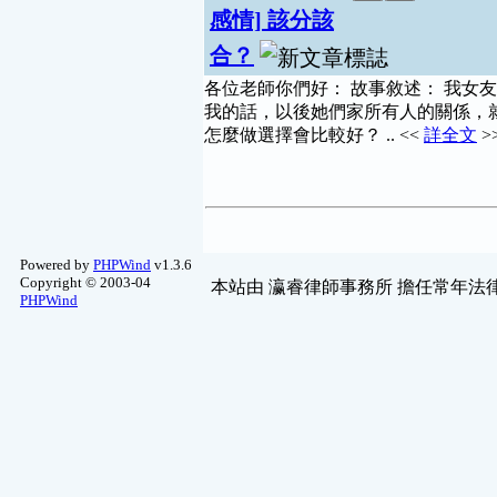
感情] 該分該
合？
各位老師你們好： 故事敘述： 我女
我的話，以後她們家所有人的關係，就
怎麼做選擇會比較好？ .. <<
詳全文
>
Powered by
PHPWind
v1.3.6
Copyright © 2003-04
本站由
瀛睿律師事務所
擔任常年法律
PHPWind