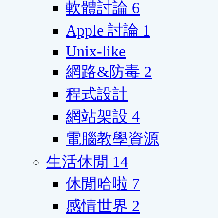
軟體討論
6
Apple 討論
1
Unix-like
網路&防毒
2
程式設計
網站架設
4
電腦教學資源
生活休閒
14
休閒哈啦
7
感情世界
2