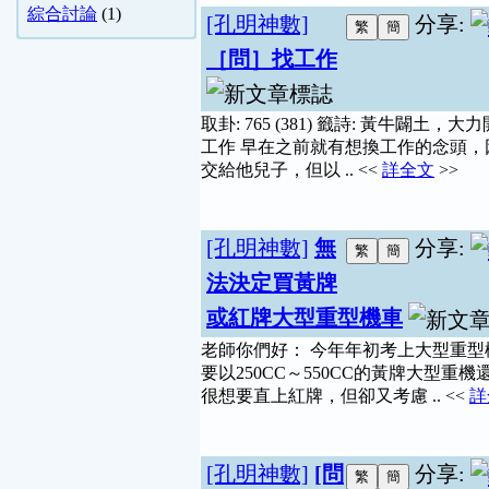
綜合討論
(1)
[孔明神數]
分享:
［問］找工作
取卦: 765 (381) 籤詩: 黃牛
工作 早在之前就有想換工作的念頭，
交給他兒子，但以 .. <<
詳全文
>>
[孔明神數]
無
分享:
法決定買黃牌
或紅牌大型重型機車
老師你們好： 今年年初考上大型重
要以250CC～550CC的黃牌大型重
很想要直上紅牌，但卻又考慮 .. <<
詳
[孔明神數]
[問
分享: