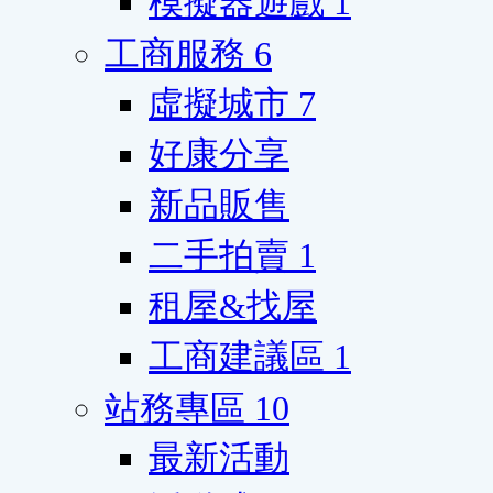
模擬器遊戲
1
工商服務
6
虛擬城市
7
好康分享
新品販售
二手拍賣
1
租屋&找屋
工商建議區
1
站務專區
10
最新活動