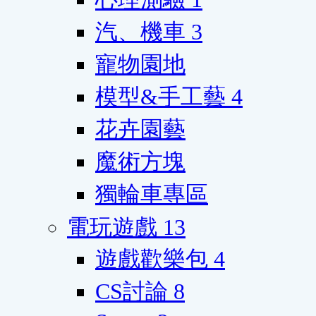
汽、機車
3
寵物園地
模型&手工藝
4
花卉園藝
魔術方塊
獨輪車專區
電玩遊戲
13
遊戲歡樂包
4
CS討論
8