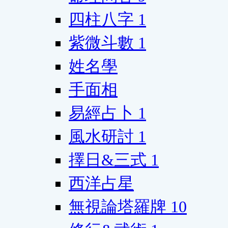
四柱八字
1
紫微斗數
1
姓名學
手面相
易經占卜
1
風水研討
1
擇日&三式
1
西洋占星
無視論塔羅牌
10