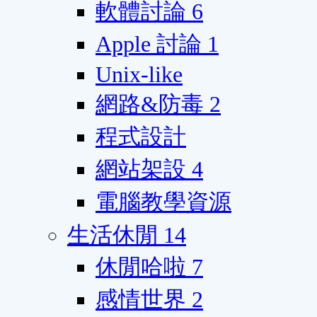
軟體討論
6
Apple 討論
1
Unix-like
網路&防毒
2
程式設計
網站架設
4
電腦教學資源
生活休閒
14
休閒哈啦
7
感情世界
2