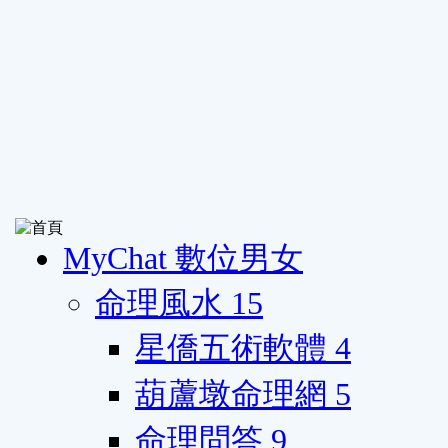
MyChat 數位男女
命理風水
15
星僑五術軟體
4
葫蘆墩命理網
5
命理問答
9