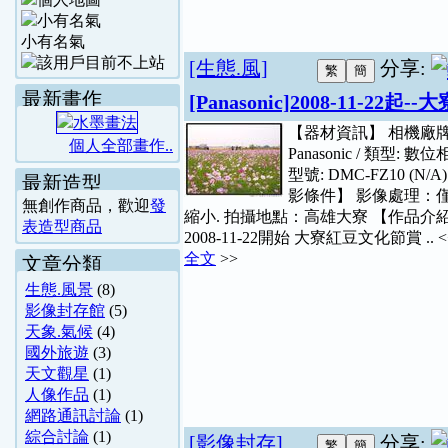
小有名氣
[生態.風]
分享:
最新畫作
[Panasonic]2008-11-2
【器材資訊】 相機廠
個人全部畫作..
Panasonic / 類型: 數位
型號: DMC-FZ10 (N/A
最新造型
影條件】 影像處理：
無創作商品，歡迎
發
縮小. 拍攝地點：高雄大寮 【作品介
表造型商品
2008-11-22開始 大寮紅豆文化節賞 .. 
全文
>>
文章分類
生態.風景
(8)
影像封存館
(5)
天象.氣候
(4)
國外旅遊
(3)
天文觀星
(1)
人像作品
(1)
網路通訊討論
(1)
綜合討論
(1)
[影像封存]
分享: