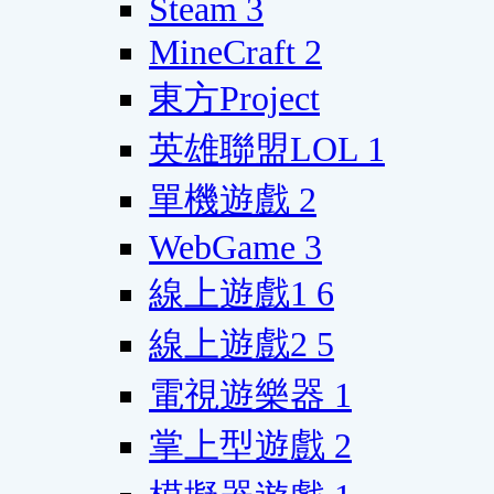
Steam
3
MineCraft
2
東方Project
英雄聯盟LOL
1
單機遊戲
2
WebGame
3
線上遊戲1
6
線上遊戲2
5
電視遊樂器
1
掌上型遊戲
2