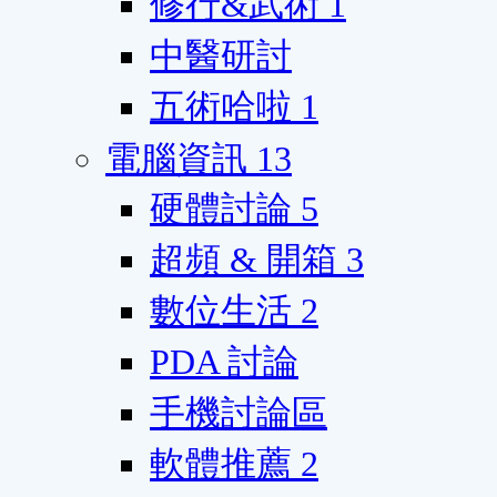
修行&武術
1
中醫研討
五術哈啦
1
電腦資訊
13
硬體討論
5
超頻 & 開箱
3
數位生活
2
PDA 討論
手機討論區
軟體推薦
2