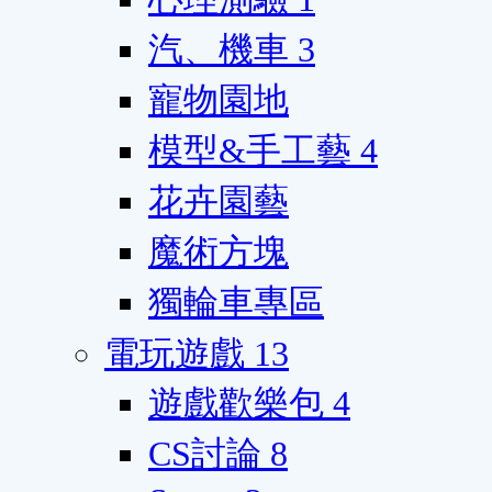
汽、機車
3
寵物園地
模型&手工藝
4
花卉園藝
魔術方塊
獨輪車專區
電玩遊戲
13
遊戲歡樂包
4
CS討論
8