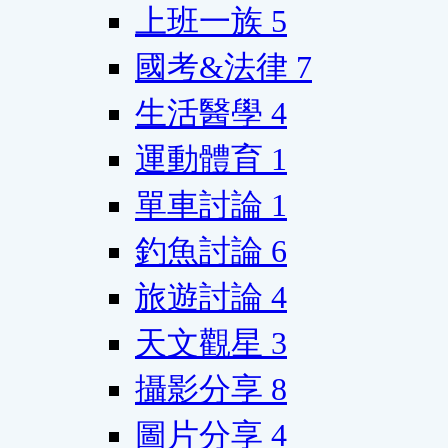
上班一族
5
國考&法律
7
生活醫學
4
運動體育
1
單車討論
1
釣魚討論
6
旅遊討論
4
天文觀星
3
攝影分享
8
圖片分享
4