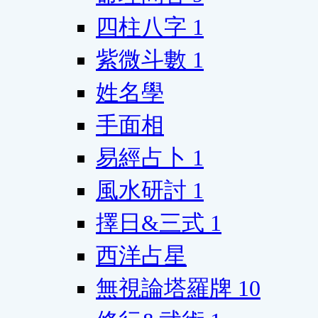
四柱八字
1
紫微斗數
1
姓名學
手面相
易經占卜
1
風水研討
1
擇日&三式
1
西洋占星
無視論塔羅牌
10