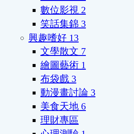
數位影視
2
笑話集錦
3
興趣嗜好
13
文學散文
7
繪圖藝術
1
布袋戲
3
動漫畫討論
3
美食天地
6
理財專區
心理測驗
1