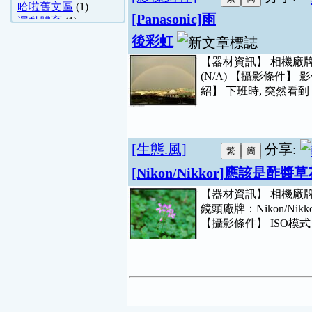
哈啦舊文區
(1)
[Panasonic]雨
運動體育
(1)
意境.黑白
(1)
後彩虹
【器材資訊】 相機廠牌：Pan
(N/A) 【攝影條件】
紹】 下班時, 突然看到 
[生態.風]
分享:
[Nikon/Nikkor]應該是酢醬
【器材資訊】 相機廠牌：Niko
鏡頭廠牌：Nikon/Nikkor /
【攝影條件】 ISO模式：40