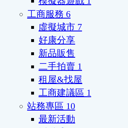
模擬器遊戲
1
工商服務
6
虛擬城市
7
好康分享
新品販售
二手拍賣
1
租屋&找屋
工商建議區
1
站務專區
10
最新活動