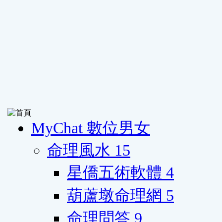
MyChat 數位男女
命理風水
15
星僑五術軟體
4
葫蘆墩命理網
5
命理問答
9