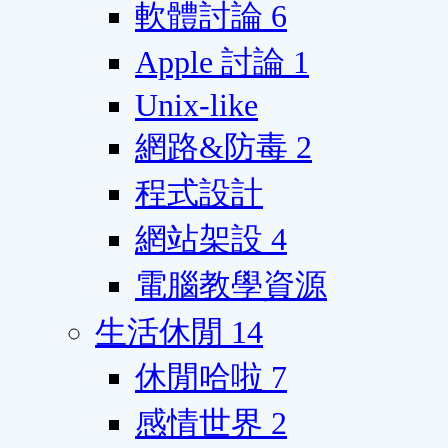
軟體討論
6
Apple 討論
1
Unix-like
網路&防毒
2
程式設計
網站架設
4
電腦教學資源
生活休閒
14
休閒哈啦
7
感情世界
2