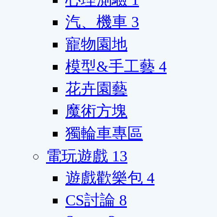
汽、機車
3
寵物園地
模型&手工藝
4
花卉園藝
魔術方塊
獨輪車專區
電玩遊戲
13
遊戲歡樂包
4
CS討論
8