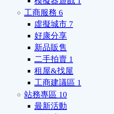
模擬器遊戲
1
工商服務
6
虛擬城市
7
好康分享
新品販售
二手拍賣
1
租屋&找屋
工商建議區
1
站務專區
10
最新活動