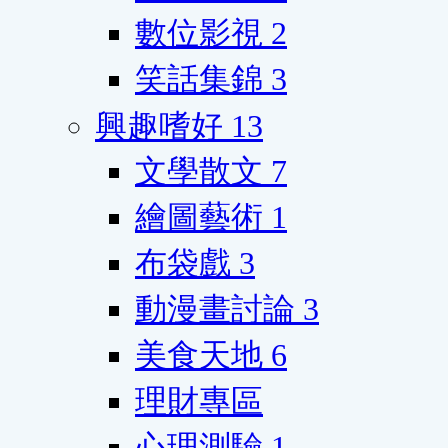
數位影視
2
笑話集錦
3
興趣嗜好
13
文學散文
7
繪圖藝術
1
布袋戲
3
動漫畫討論
3
美食天地
6
理財專區
心理測驗
1