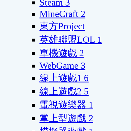
Steam
3
MineCraft
2
東方Project
英雄聯盟LOL
1
單機遊戲
2
WebGame
3
線上遊戲1
6
線上遊戲2
5
電視遊樂器
1
掌上型遊戲
2