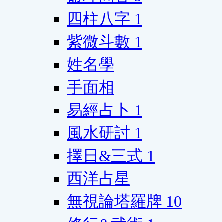
四柱八字
1
紫微斗數
1
姓名學
手面相
易經占卜
1
風水研討
1
擇日&三式
1
西洋占星
無視論塔羅牌
10