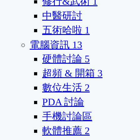
修行&武術
1
中醫研討
五術哈啦
1
電腦資訊
13
硬體討論
5
超頻 & 開箱
3
數位生活
2
PDA 討論
手機討論區
軟體推薦
2