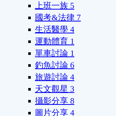
上班一族
5
國考&法律
7
生活醫學
4
運動體育
1
單車討論
1
釣魚討論
6
旅遊討論
4
天文觀星
3
攝影分享
8
圖片分享
4