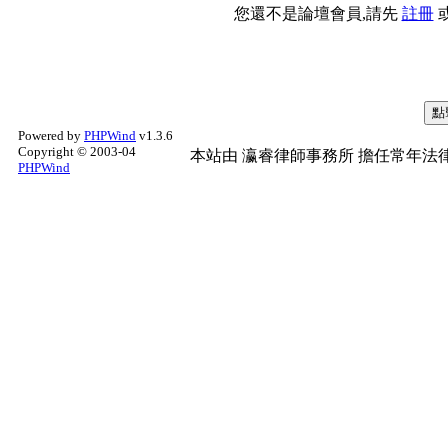
您還不是論壇會員,請先
註冊
Powered by
PHPWind
v1.3.6
Copyright © 2003-04
本站由
瀛睿律師事務所
擔任常年法律
PHPWind