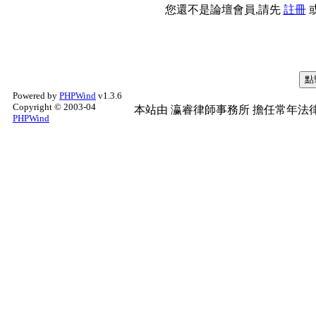
您還不是論壇會員,請先
註冊
Powered by
PHPWind
v1.3.6
Copyright © 2003-04
本站由
瀛睿律師事務所
擔任常年法律
PHPWind