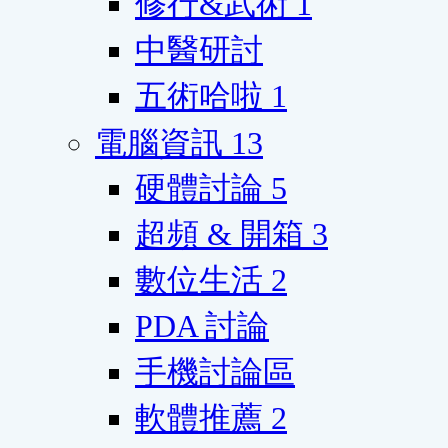
修行&武術
1
中醫研討
五術哈啦
1
電腦資訊
13
硬體討論
5
超頻 & 開箱
3
數位生活
2
PDA 討論
手機討論區
軟體推薦
2