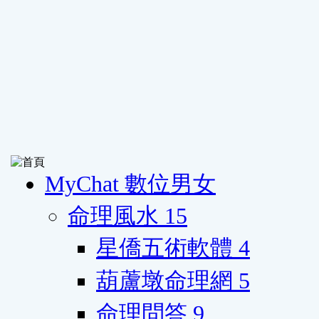
MyChat 數位男女
命理風水
15
星僑五術軟體
4
葫蘆墩命理網
5
命理問答
9