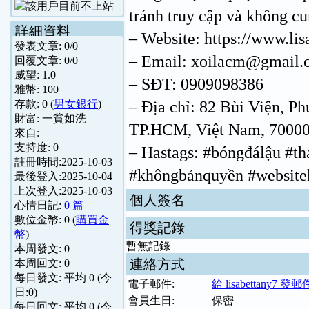
tránh truy cập và không cu
詳細資料
– Website: https://www.li
發表文章:
0
/
0
– Email: xoilacm@gmail.
回覆文章:
0
/
0
威望:
1.0
– SĐT: 0909098386
雅幣:
100
– Địa chỉ: 82 Bùi Viện, 
存款:
0
(
男女銀行
)
財富:
一貧如洗
TP.HCM, Việt Nam, 70000
來自:
支持度:
0
– Hastags: #bóngđálậu #t
註冊時間:
2025-10-03
#khôngbảnquyền #website
最後登入:
2025-10-04
上次登入:
2025-10-03
個人簽名
心情日記:
0 篇
數位金幣:
0
(
購買金
得獎記錄
幣
)
暫無記錄
本周發文:
0
連絡方式
本周回文:
0
每日發文: 平均
0
(今
電子郵件:
給 lisabettany7 發郵
日:
0
)
會員生日:
保密
每日回文: 平均
0
(今