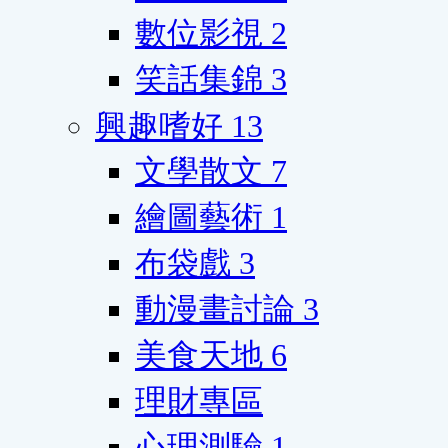
數位影視
2
笑話集錦
3
興趣嗜好
13
文學散文
7
繪圖藝術
1
布袋戲
3
動漫畫討論
3
美食天地
6
理財專區
心理測驗
1