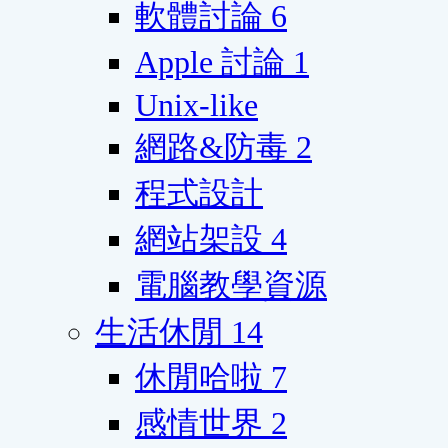
軟體討論
6
Apple 討論
1
Unix-like
網路&防毒
2
程式設計
網站架設
4
電腦教學資源
生活休閒
14
休閒哈啦
7
感情世界
2