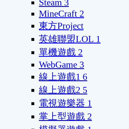
Steam
3
MineCraft
2
東方Project
英雄聯盟LOL
1
單機遊戲
2
WebGame
3
線上遊戲1
6
線上遊戲2
5
電視遊樂器
1
掌上型遊戲
2