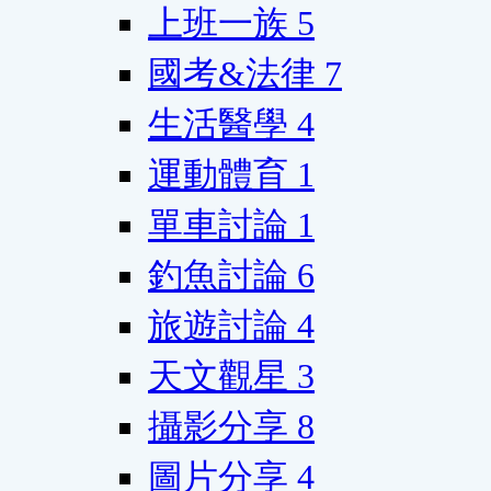
上班一族
5
國考&法律
7
生活醫學
4
運動體育
1
單車討論
1
釣魚討論
6
旅遊討論
4
天文觀星
3
攝影分享
8
圖片分享
4