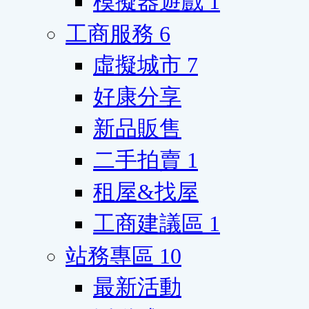
模擬器遊戲
1
工商服務
6
虛擬城市
7
好康分享
新品販售
二手拍賣
1
租屋&找屋
工商建議區
1
站務專區
10
最新活動