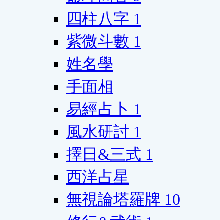
四柱八字
1
紫微斗數
1
姓名學
手面相
易經占卜
1
風水研討
1
擇日&三式
1
西洋占星
無視論塔羅牌
10