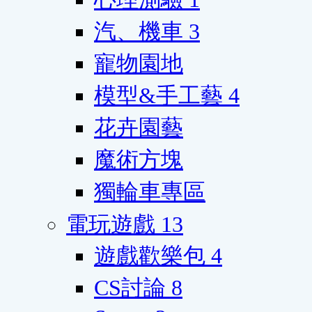
汽、機車
3
寵物園地
模型&手工藝
4
花卉園藝
魔術方塊
獨輪車專區
電玩遊戲
13
遊戲歡樂包
4
CS討論
8