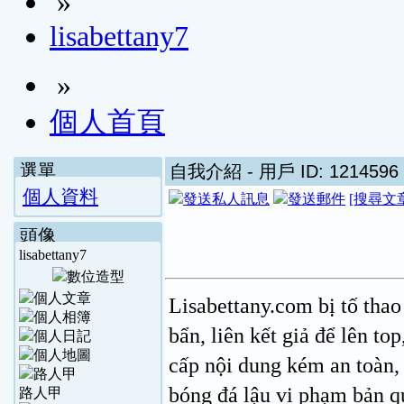
»
lisabettany7
»
個人首頁
選單
自我介紹
- 用戶 ID: 1214596
個人資料
[搜尋文
頭像
lisabettany7
Lisabettany.com bị tố tha
bẩn, liên kết giả để lên t
cấp nội dung kém an toàn, 
bóng đá lậu vi phạm bản q
路人甲