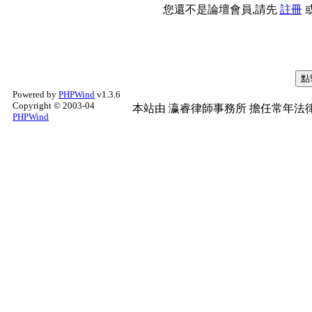
您還不是論壇會員,請先
註冊
Powered by
PHPWind
v1.3.6
Copyright © 2003-04
本站由
瀛睿律師事務所
擔任常年法律
PHPWind