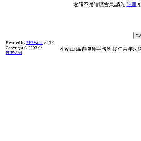
您還不是論壇會員,請先
註冊
Powered by
PHPWind
v1.3.6
Copyright © 2003-04
本站由
瀛睿律師事務所
擔任常年法律
PHPWind