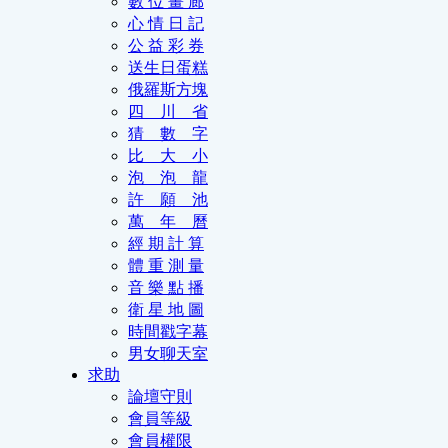
數 位 畫 廊
心 情 日 記
公 益 彩 券
送生日蛋糕
俄羅斯方塊
四 川 省
猜 數 字
比 大 小
泡 泡 龍
許 願 池
萬 年 曆
經 期 計 算
體 重 測 量
音 樂 點 播
衛 星 地 圖
時間戳字幕
男女聊天室
求助
論壇守則
會員等級
會員權限