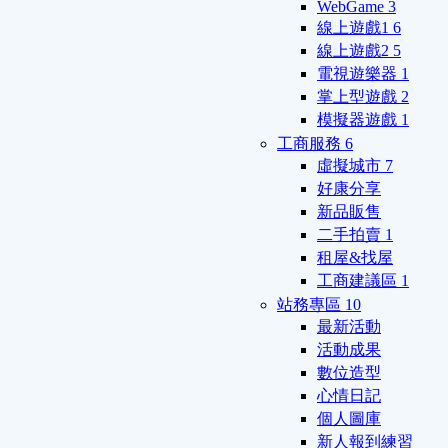
WebGame
3
線上遊戲1
6
線上遊戲2
5
電視遊樂器
1
掌上型遊戲
2
模擬器遊戲
1
工商服務
6
虛擬城市
7
好康分享
新品販售
二手拍賣
1
租屋&找屋
工商建議區
1
站務專區
10
最新活動
活動成果
數位造型
心情日記
個人圖庫
新人報到練習