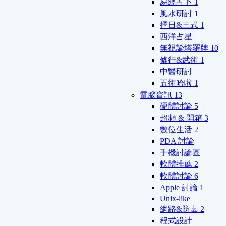
易經占卜
1
風水研討
1
擇日&三式
1
西洋占星
無視論塔羅牌
10
修行&武術
1
中醫研討
五術哈啦
1
電腦資訊
13
硬體討論
5
超頻 & 開箱
3
數位生活
2
PDA 討論
手機討論區
軟體推薦
2
軟體討論
6
Apple 討論
1
Unix-like
網路&防毒
2
程式設計