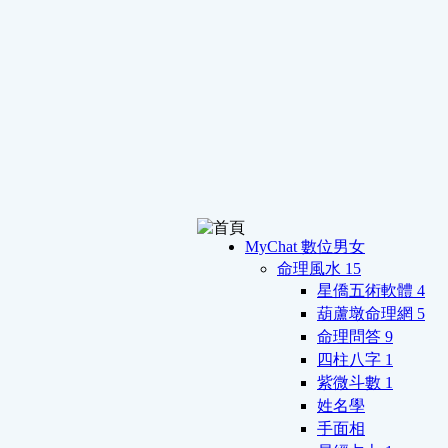
MyChat 數位男女
命理風水
15
星僑五術軟體
4
葫蘆墩命理網
5
命理問答
9
四柱八字
1
紫微斗數
1
姓名學
手面相