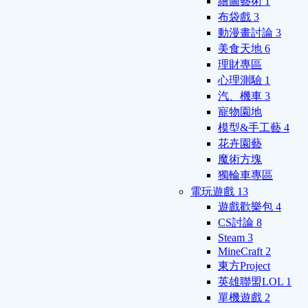
繪圖藝術
1
布袋戲
3
動漫畫討論
3
美食天地
6
理財專區
心理測驗
1
汽、機車
3
寵物園地
模型&手工藝
4
花卉園藝
魔術方塊
獨輪車專區
電玩遊戲
13
遊戲歡樂包
4
CS討論
8
Steam
3
MineCraft
2
東方Project
英雄聯盟LOL
1
單機遊戲
2