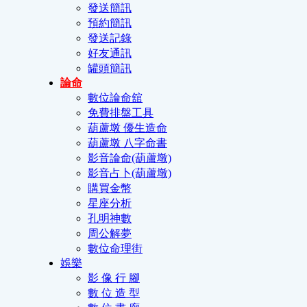
發送簡訊
預約簡訊
發送記錄
好友通訊
罐頭簡訊
論命
數位論命舘
免費排盤工具
葫蘆墩 優生造命
葫蘆墩 八字命書
影音論命(葫蘆墩)
影音占卜(葫蘆墩)
購買金幣
星座分析
孔明神數
周公解夢
數位命理街
娛樂
影 像 行 腳
數 位 造 型