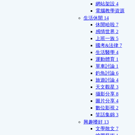
網站架設
4
電腦教學資源
生活休閒
14
休閒哈啦
7
感情世界
2
上班一族
5
國考&法律
7
生活醫學
4
運動體育
1
單車討論
1
釣魚討論
6
旅遊討論
4
天文觀星
3
攝影分享
8
圖片分享
4
數位影視
2
笑話集錦
3
興趣嗜好
13
文學散文
7