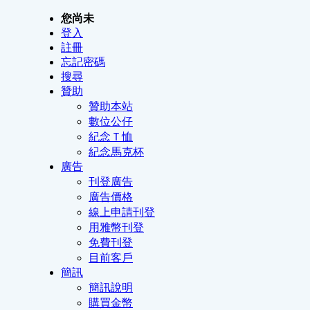
您尚未
登入
註冊
忘記密碼
搜尋
贊助
贊助本站
數位公仔
紀念Ｔ恤
紀念馬克杯
廣告
刊登廣告
廣告價格
線上申請刊登
用雅幣刊登
免費刊登
目前客戶
簡訊
簡訊說明
購買金幣