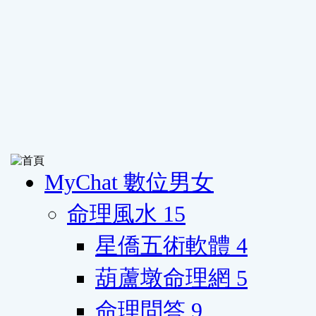
MyChat 數位男女
命理風水
15
星僑五術軟體
4
葫蘆墩命理網
5
命理問答
9