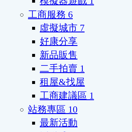
模擬器遊戲
1
工商服務
6
虛擬城市
7
好康分享
新品販售
二手拍賣
1
租屋&找屋
工商建議區
1
站務專區
10
最新活動