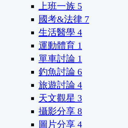
上班一族
5
國考&法律
7
生活醫學
4
運動體育
1
單車討論
1
釣魚討論
6
旅遊討論
4
天文觀星
3
攝影分享
8
圖片分享
4