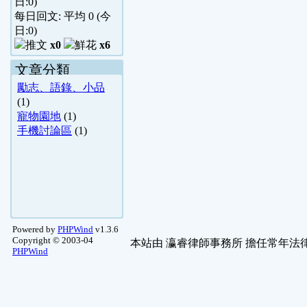
日:
0
)
每日回文: 平均
0
(今
日:
0
)
x0
x6
文章分類
勵志、語錄、小品
(1)
寵物園地
(1)
手機討論區
(1)
Powered by
PHPWind
v1.3.6
Copyright © 2003-04
本站由
瀛睿律師事務所
擔任常年法律
PHPWind