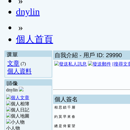
»
dnylin
»
個人首頁
選單
自我介紹
- 用戶 ID: 29990
文章
(7)
[搜尋文
個人資料
頭像
dnylin
個人簽名
相 思 鎖 千 層
約 莫 早 來 春
總 是 倚 窗 望
小人物