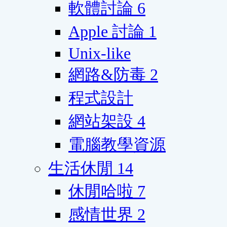
軟體討論
6
Apple 討論
1
Unix-like
網路&防毒
2
程式設計
網站架設
4
電腦教學資源
生活休閒
14
休閒哈啦
7
感情世界
2