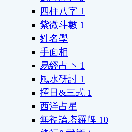
四柱八字
1
紫微斗數
1
姓名學
手面相
易經占卜
1
風水研討
1
擇日&三式
1
西洋占星
無視論塔羅牌
10