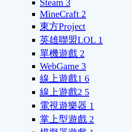
Steam
3
MineCraft
2
東方Project
英雄聯盟LOL
1
單機遊戲
2
WebGame
3
線上遊戲1
6
線上遊戲2
5
電視遊樂器
1
掌上型遊戲
2