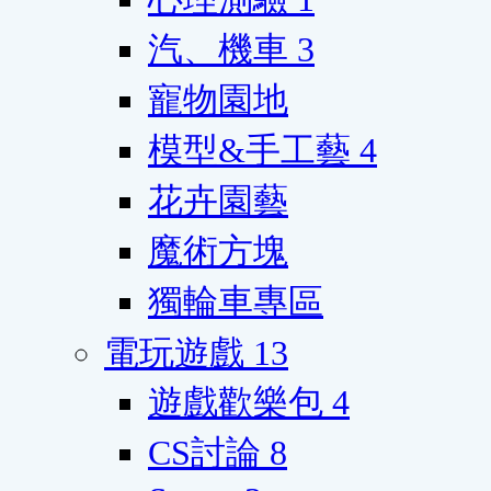
汽、機車
3
寵物園地
模型&手工藝
4
花卉園藝
魔術方塊
獨輪車專區
電玩遊戲
13
遊戲歡樂包
4
CS討論
8