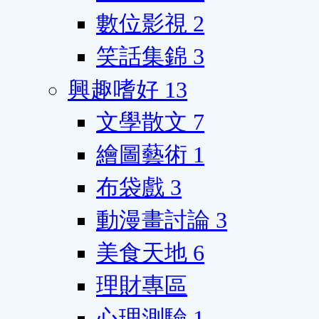
數位影視
2
笑話集錦
3
興趣嗜好
13
文學散文
7
繪圖藝術
1
布袋戲
3
動漫畫討論
3
美食天地
6
理財專區
心理測驗
1