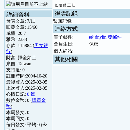
低 頭 腮 正 紅
得獎記錄
詳細資料
發表文章:
7
/
11
暫無記錄
回覆文章:
15
/
60
連絡方式
威望:
20.7
電子郵件:
給 dnylin 發郵件
雅幣:
2333
會員生日:
保密
存款:
115884
(
男女銀
個人網站:
行
)
財富:
揮金如土
其他相關
來自:
Taiwan
支持度:
0
註冊時間:
2004-10-20
最後登入:
2025-02-05
上次登入:
2025-02-05
心情日記:
0 篇
數位金幣:
0
(
購買金
幣
)
本周發文:
0
本周回文:
0
每日發文: 平均
0
(今