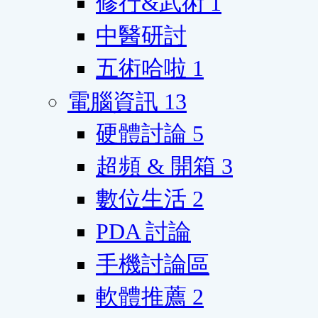
修行&武術
1
中醫研討
五術哈啦
1
電腦資訊
13
硬體討論
5
超頻 & 開箱
3
數位生活
2
PDA 討論
手機討論區
軟體推薦
2