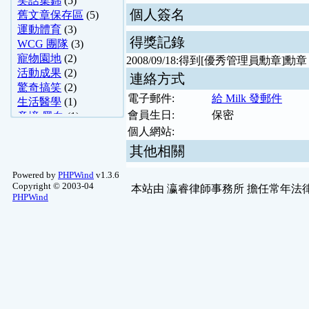
笑話集錦
(5)
個人簽名
舊文章保存區
(5)
運動體育
(3)
得獎記錄
WCG 團隊
(3)
寵物園地
(2)
2008/09/18:得到[優秀管理員勳章]
活動成果
(2)
連絡方式
驚奇搞笑
(2)
電子郵件:
給 Milk 發郵件
生活醫學
(1)
會員生日:
保密
意境.黑白
(1)
綜合討論
(1)
個人網站:
PHPWind 討論區
(1)
其他相關
Powered by
PHPWind
v1.3.6
Copyright © 2003-04
本站由
瀛睿律師事務所
擔任常年法律
PHPWind