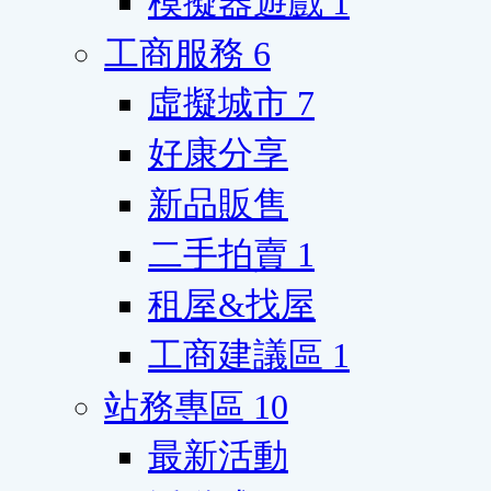
模擬器遊戲
1
工商服務
6
虛擬城市
7
好康分享
新品販售
二手拍賣
1
租屋&找屋
工商建議區
1
站務專區
10
最新活動