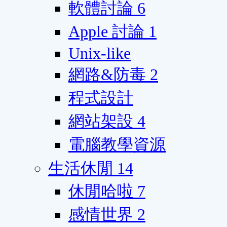
軟體討論
6
Apple 討論
1
Unix-like
網路&防毒
2
程式設計
網站架設
4
電腦教學資源
生活休閒
14
休閒哈啦
7
感情世界
2