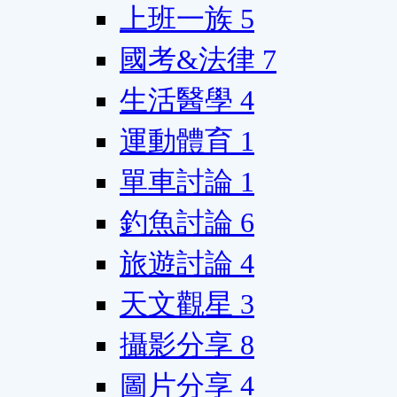
上班一族
5
國考&法律
7
生活醫學
4
運動體育
1
單車討論
1
釣魚討論
6
旅遊討論
4
天文觀星
3
攝影分享
8
圖片分享
4