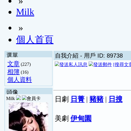
»
Milk
»
個人首頁
選單
自我介紹
- 用戶 ID: 89738
文章
(227)
[搜尋文
相簿
(16)
個人資料
頭像
日劇
日菁
|
豬豬
|
日搜
Milk
美劇
伊甸園