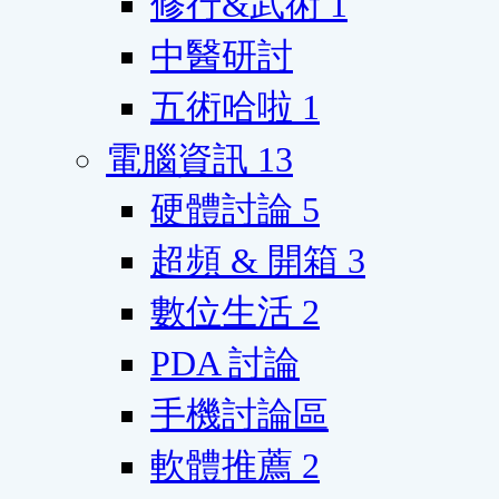
修行&武術
1
中醫研討
五術哈啦
1
電腦資訊
13
硬體討論
5
超頻 & 開箱
3
數位生活
2
PDA 討論
手機討論區
軟體推薦
2