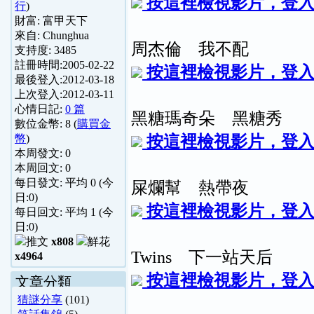
按這裡檢視影片，登
行
)
財富:
富甲天下
來自:
Chunghua
周杰倫 我不配
支持度:
3485
註冊時間:
2005-02-22
按這裡檢視影片，登
最後登入:
2012-03-18
上次登入:
2012-03-11
心情日記:
0 篇
黑糖瑪奇朵 黑糖秀
數位金幣:
8
(
購買金
按這裡檢視影片，登
幣
)
本周發文:
0
本周回文:
0
每日發文: 平均
0
(今
屎爛幫 熱帶夜
日:
0
)
按這裡檢視影片，登
每日回文: 平均
1
(今
日:
0
)
x808
Twins 下一站天后
x4964
按這裡檢視影片，登
文章分類
猜謎分享
(101)