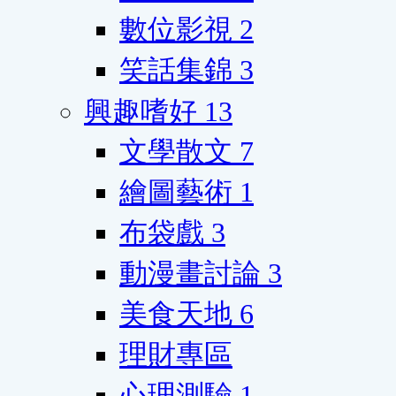
數位影視
2
笑話集錦
3
興趣嗜好
13
文學散文
7
繪圖藝術
1
布袋戲
3
動漫畫討論
3
美食天地
6
理財專區
心理測驗
1