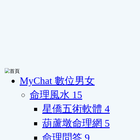
MyChat 數位男女
命理風水
15
星僑五術軟體
4
葫蘆墩命理網
5
命理問答
9