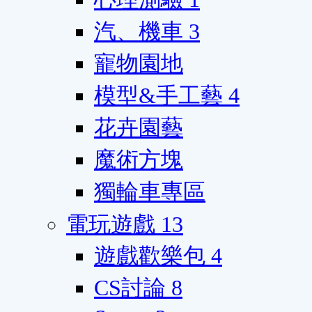
汽、機車
3
寵物園地
模型&手工藝
4
花卉園藝
魔術方塊
獨輪車專區
電玩遊戲
13
遊戲歡樂包
4
CS討論
8