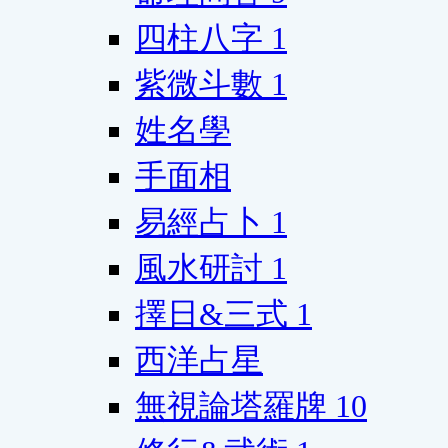
四柱八字
1
紫微斗數
1
姓名學
手面相
易經占卜
1
風水研討
1
擇日&三式
1
西洋占星
無視論塔羅牌
10