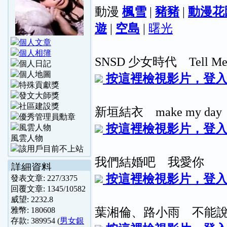
動漫
楓雪
|
豬豬
|
動漫花
遊
|
空島
|
曙光
SNSD 少女時代 Tell Me
按這裡檢視影片，登
新垣結衣 make my day
按這裡檢視影片，登
風雲人物
我們結婚吧 我愛你
詳細資料
按這裡檢視影片，登
發表文章:
227
/
3375
回覆文章:
1345
/
10582
威望:
2232.8
葉湘倫、路小雨 不能
雅幣:
180608
存款:
389954
(
男女銀