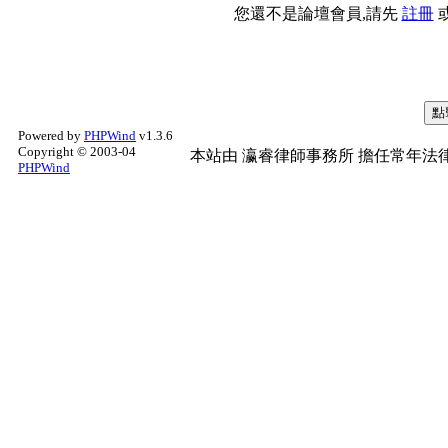
您還不是論壇會員,請先
註冊
Powered by
PHPWind
v1.3.6
Copyright © 2003-04
本站由
瀛睿律師事務所
擔任常年法律
PHPWind