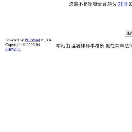
您還不是論壇會員,請先
註冊
Powered by
PHPWind
v1.3.6
Copyright © 2003-04
本站由
瀛睿律師事務所
擔任常年法律
PHPWind