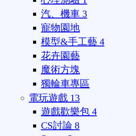
汽、機車
3
寵物園地
模型&手工藝
4
花卉園藝
魔術方塊
獨輪車專區
電玩遊戲
13
遊戲歡樂包
4
CS討論
8