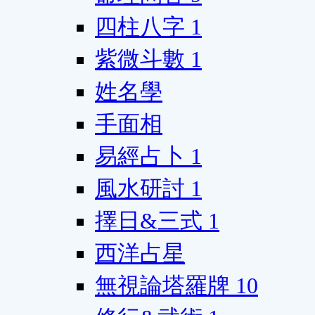
四柱八字
1
紫微斗數
1
姓名學
手面相
易經占卜
1
風水研討
1
擇日&三式
1
西洋占星
無視論塔羅牌
10