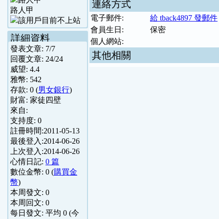
連絡方式
路人甲
電子郵件:
給 tback4897 發郵件
會員生日:
保密
詳細資料
個人網站:
發表文章:
7
/
7
其他相關
回覆文章:
24
/
24
威望:
4.4
雅幣:
542
存款:
0
(
男女銀行
)
財富:
家徒四壁
來自:
支持度:
0
註冊時間:
2011-05-13
最後登入:
2014-06-26
上次登入:
2014-06-26
心情日記:
0 篇
數位金幣:
0
(
購買金
幣
)
本周發文:
0
本周回文:
0
每日發文: 平均
0
(今