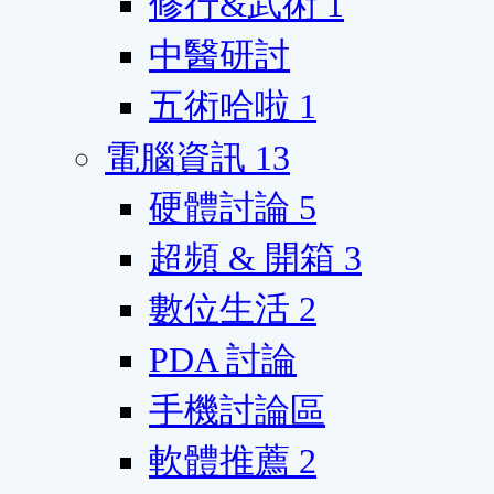
修行&武術
1
中醫研討
五術哈啦
1
電腦資訊
13
硬體討論
5
超頻 & 開箱
3
數位生活
2
PDA 討論
手機討論區
軟體推薦
2