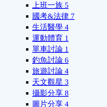
上班一族
5
國考&法律
7
生活醫學
4
運動體育
1
單車討論
1
釣魚討論
6
旅遊討論
4
天文觀星
3
攝影分享
8
圖片分享
4