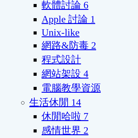
軟體討論
6
Apple 討論
1
Unix-like
網路&防毒
2
程式設計
網站架設
4
電腦教學資源
生活休閒
14
休閒哈啦
7
感情世界
2