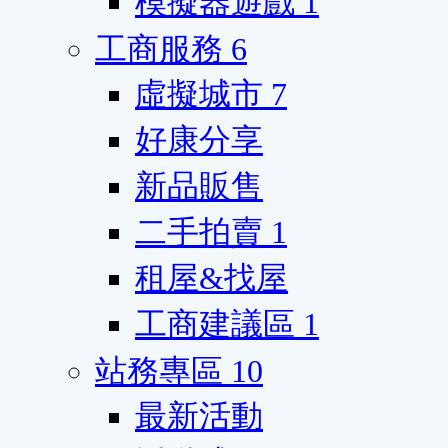
模擬器遊戲
1
工商服務
6
虛擬城市
7
好康分享
新品販售
二手拍賣
1
租屋&找屋
工商建議區
1
站務專區
10
最新活動