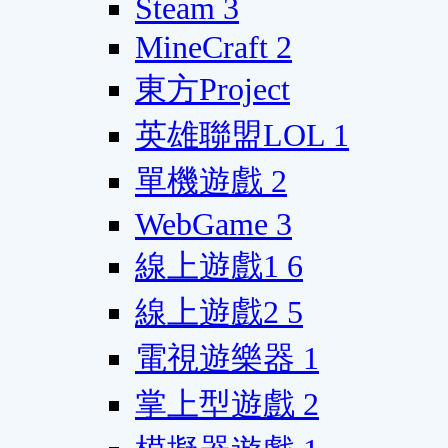
Steam
3
MineCraft
2
東方Project
英雄聯盟LOL
1
單機遊戲
2
WebGame
3
線上遊戲1
6
線上遊戲2
5
電視遊樂器
1
掌上型遊戲
2