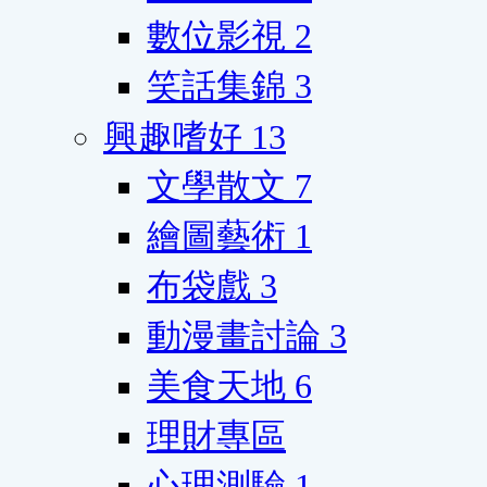
數位影視
2
笑話集錦
3
興趣嗜好
13
文學散文
7
繪圖藝術
1
布袋戲
3
動漫畫討論
3
美食天地
6
理財專區
心理測驗
1