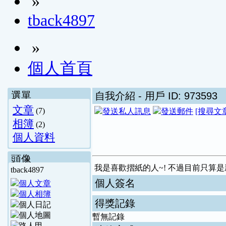
»
tback4897
»
個人首頁
選單
自我介紹
- 用戶 ID: 973593
文章
(7)
[搜尋文
相簿
(2)
個人資料
頭像
我是喜歡摺紙的人~! 不過目前只算是
tback4897
個人簽名
得獎記錄
暫無記錄