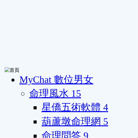
MyChat 數位男女
命理風水
15
星僑五術軟體
4
葫蘆墩命理網
5
命理問答
9