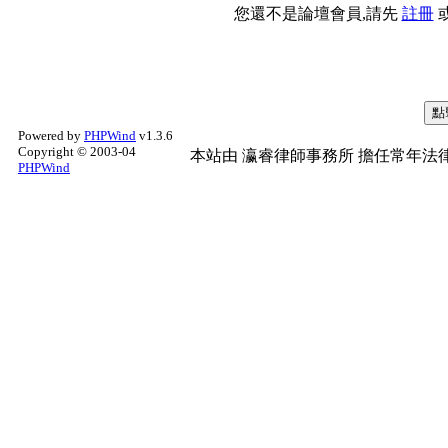
您還不是論壇會員,請先
註冊
Powered by
PHPWind
v1.3.6
Copyright © 2003-04
本站由
瀛睿律師事務所
擔任常年法律
PHPWind