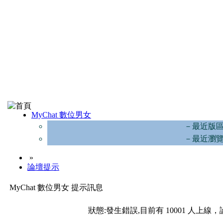
MyChat 數位男女
－最近版
－最近瀏
»
論壇提示
MyChat 數位男女 提示訊息
狀態:發生錯誤,目前有 10001 人上線