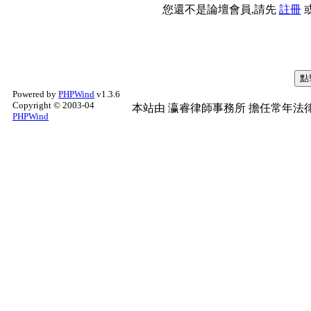
您還不是論壇會員,請先
註冊
Powered by
PHPWind
v1.3.6
Copyright © 2003-04
本站由
瀛睿律師事務所
擔任常年法律
PHPWind