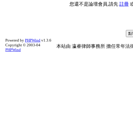
您還不是論壇會員,請先
註冊
Powered by
PHPWind
v1.3.6
Copyright © 2003-04
本站由
瀛睿律師事務所
擔任常年法律
PHPWind