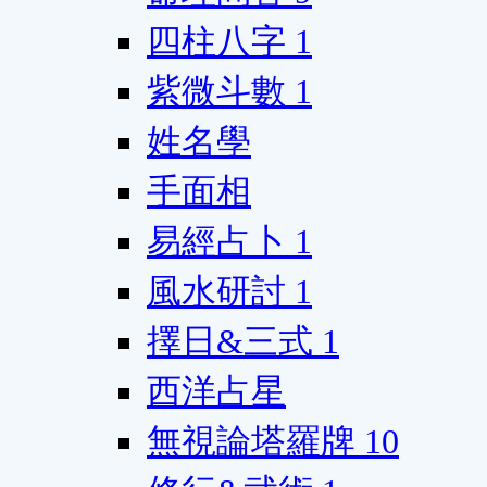
四柱八字
1
紫微斗數
1
姓名學
手面相
易經占卜
1
風水研討
1
擇日&三式
1
西洋占星
無視論塔羅牌
10