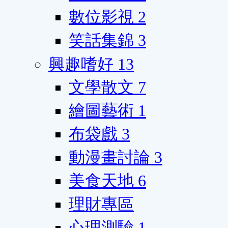
數位影視
2
笑話集錦
3
興趣嗜好
13
文學散文
7
繪圖藝術
1
布袋戲
3
動漫畫討論
3
美食天地
6
理財專區
心理測驗
1