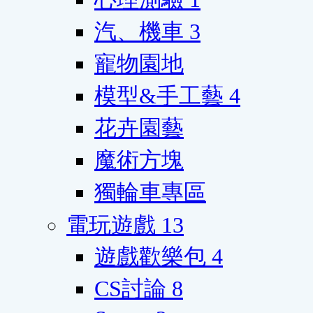
汽、機車
3
寵物園地
模型&手工藝
4
花卉園藝
魔術方塊
獨輪車專區
電玩遊戲
13
遊戲歡樂包
4
CS討論
8