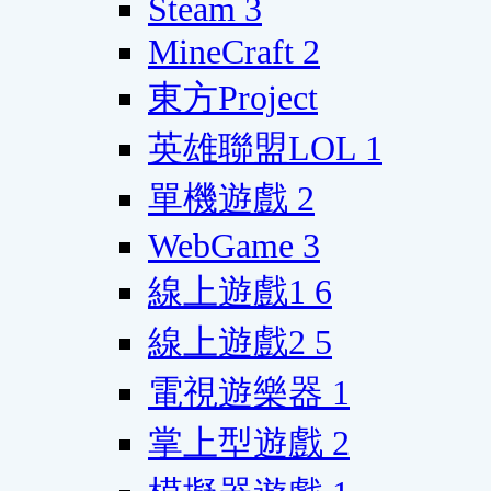
Steam
3
MineCraft
2
東方Project
英雄聯盟LOL
1
單機遊戲
2
WebGame
3
線上遊戲1
6
線上遊戲2
5
電視遊樂器
1
掌上型遊戲
2