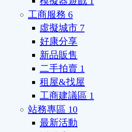
模擬器遊戲
1
工商服務
6
虛擬城市
7
好康分享
新品販售
二手拍賣
1
租屋&找屋
工商建議區
1
站務專區
10
最新活動