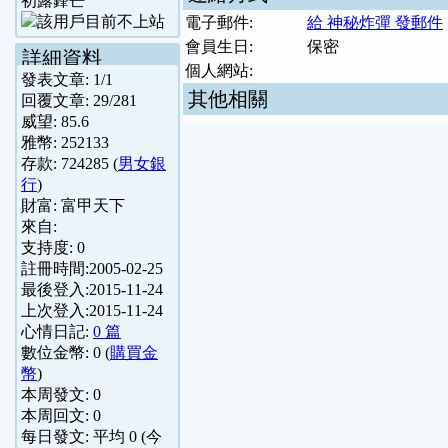
初露鋒芒
電子郵件:
給 神秘炸彈 發郵件
會員生日:
保密
詳細資料
個人網站:
發表文章:
1
/
1
其他相關
回覆文章:
29
/
281
威望:
85.6
雅幣:
252133
存款:
724285
(
男女銀
行
)
財富:
富甲天下
來自:
支持度:
0
註冊時間:
2005-02-25
最後登入:
2015-11-24
上次登入:
2015-11-24
心情日記:
0 篇
數位金幣:
0
(
購買金
幣
)
本周發文:
0
本周回文:
0
每日發文: 平均
0
(今