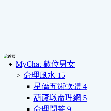
MyChat 數位男女
命理風水
15
星僑五術軟體
4
葫蘆墩命理網
5
命理問答
9