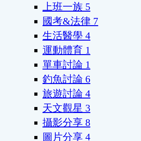
上班一族
5
國考&法律
7
生活醫學
4
運動體育
1
單車討論
1
釣魚討論
6
旅遊討論
4
天文觀星
3
攝影分享
8
圖片分享
4