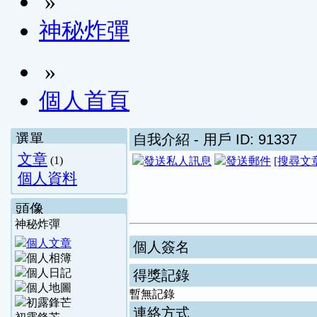
»
神秘炸彈
»
個人首頁
選單
自我介紹
- 用戶 ID: 91337
文章
(1)
[搜尋文
個人資料
頭像
神秘炸彈
個人簽名
得獎記錄
暫無記錄
連絡方式