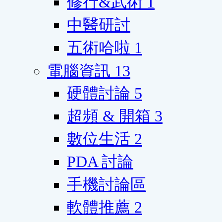
修行&武術
1
中醫研討
五術哈啦
1
電腦資訊
13
硬體討論
5
超頻 & 開箱
3
數位生活
2
PDA 討論
手機討論區
軟體推薦
2