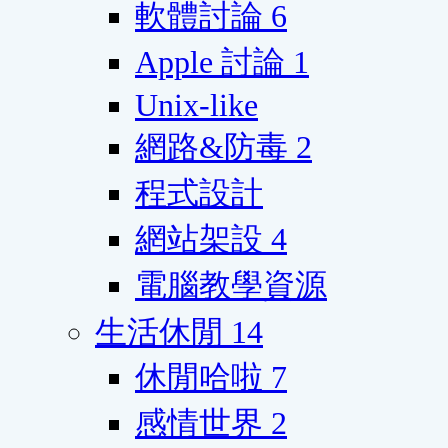
軟體討論
6
Apple 討論
1
Unix-like
網路&防毒
2
程式設計
網站架設
4
電腦教學資源
生活休閒
14
休閒哈啦
7
感情世界
2