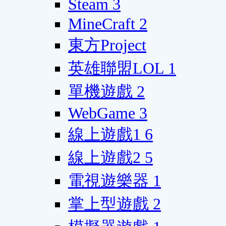
Steam
3
MineCraft
2
東方Project
英雄聯盟LOL
1
單機遊戲
2
WebGame
3
線上遊戲1
6
線上遊戲2
5
電視遊樂器
1
掌上型遊戲
2