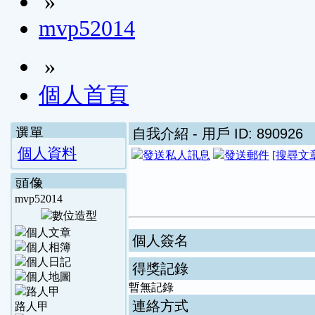
»
mvp52014
»
個人首頁
選單
自我介紹
- 用戶 ID: 890926
個人資料
[搜尋文
頭像
mvp52014
個人簽名
得獎記錄
暫無記錄
連絡方式
路人甲