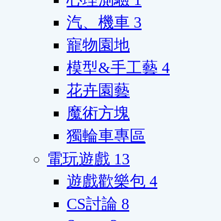
汽、機車
3
寵物園地
模型&手工藝
4
花卉園藝
魔術方塊
獨輪車專區
電玩遊戲
13
遊戲歡樂包
4
CS討論
8