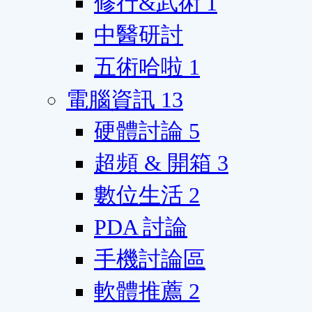
修行&武術
1
中醫研討
五術哈啦
1
電腦資訊
13
硬體討論
5
超頻 & 開箱
3
數位生活
2
PDA 討論
手機討論區
軟體推薦
2