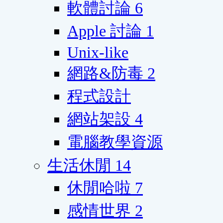
軟體討論
6
Apple 討論
1
Unix-like
網路&防毒
2
程式設計
網站架設
4
電腦教學資源
生活休閒
14
休閒哈啦
7
感情世界
2