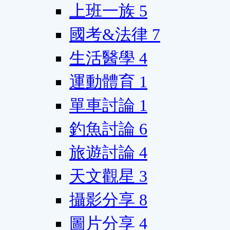
上班一族
5
國考&法律
7
生活醫學
4
運動體育
1
單車討論
1
釣魚討論
6
旅遊討論
4
天文觀星
3
攝影分享
8
圖片分享
4