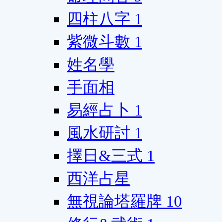
四柱八字
1
紫微斗數
1
姓名學
手面相
易經占卜
1
風水研討
1
擇日&三式
1
西洋占星
無視論塔羅牌
10