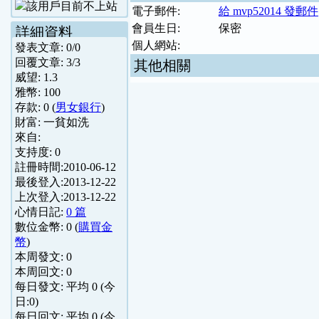
電子郵件:
給 mvp52014 發郵件
會員生日:
保密
詳細資料
個人網站:
發表文章:
0
/
0
回覆文章:
3
/
3
其他相關
威望:
1.3
雅幣:
100
存款:
0
(
男女銀行
)
財富:
一貧如洗
來自:
支持度:
0
註冊時間:
2010-06-12
最後登入:
2013-12-22
上次登入:
2013-12-22
心情日記:
0 篇
數位金幣:
0
(
購買金
幣
)
本周發文:
0
本周回文:
0
每日發文: 平均
0
(今
日:
0
)
每日回文: 平均
0
(今