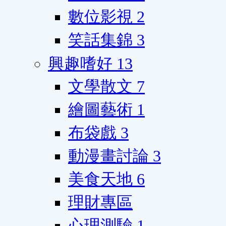
數位影視
2
笑話集錦
3
興趣嗜好
13
文學散文
7
繪圖藝術
1
布袋戲
3
動漫畫討論
3
美食天地
6
理財專區
心理測驗
1