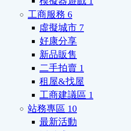
模擬器遊戲
1
工商服務
6
虛擬城市
7
好康分享
新品販售
二手拍賣
1
租屋&找屋
工商建議區
1
站務專區
10
最新活動