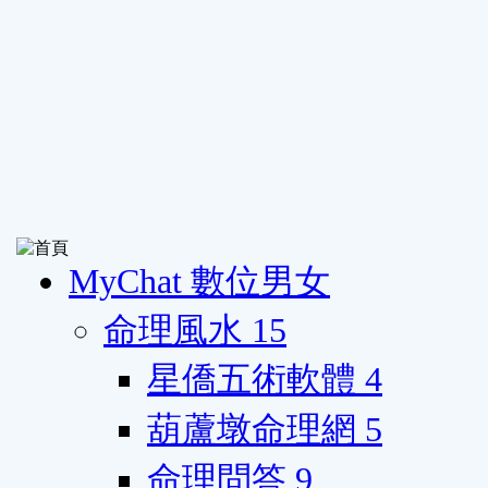
MyChat 數位男女
命理風水
15
星僑五術軟體
4
葫蘆墩命理網
5
命理問答
9