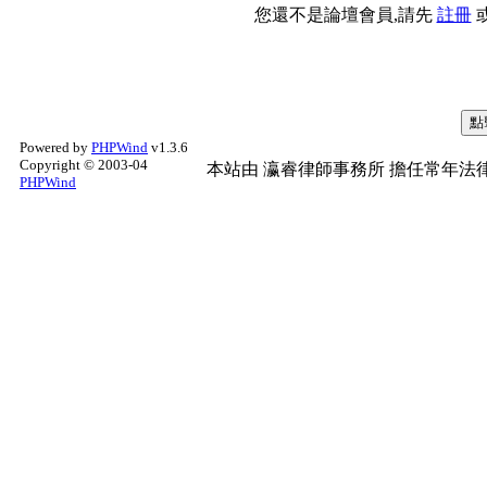
您還不是論壇會員,請先
註冊
Powered by
PHPWind
v1.3.6
Copyright © 2003-04
本站由
瀛睿律師事務所
擔任常年法律
PHPWind