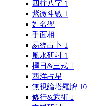
四柱八字
1
紫微斗數
1
姓名學
手面相
易經占卜
1
風水研討
1
擇日&三式
1
西洋占星
無視論塔羅牌
10
修行&武術
1