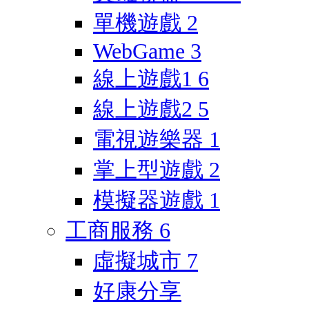
單機遊戲
2
WebGame
3
線上遊戲1
6
線上遊戲2
5
電視遊樂器
1
掌上型遊戲
2
模擬器遊戲
1
工商服務
6
虛擬城市
7
好康分享