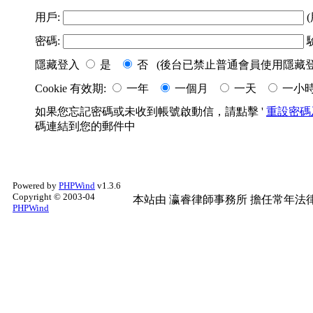
用戶:
(
密碼:
隱藏登入
是
否 (後台已禁止普通會員使用隱藏登
Cookie 有效期:
一年
一個月
一天
一小
如果您忘記密碼或未收到帳號啟動信，請點擊 '
重設密碼
碼連結到您的郵件中
Powered by
PHPWind
v1.3.6
Copyright © 2003-04
本站由
瀛睿律師事務所
擔任常年法律
PHPWind