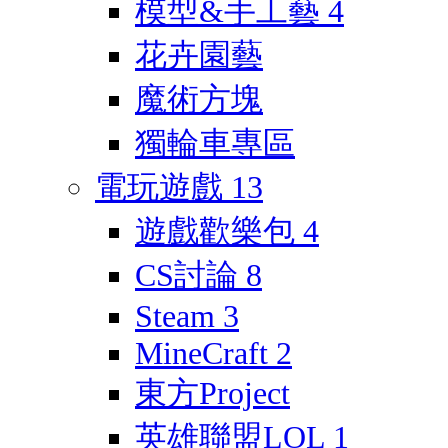
模型&手工藝
4
花卉園藝
魔術方塊
獨輪車專區
電玩遊戲
13
遊戲歡樂包
4
CS討論
8
Steam
3
MineCraft
2
東方Project
英雄聯盟LOL
1