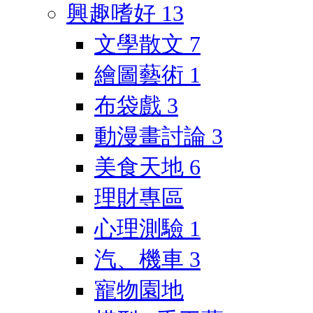
興趣嗜好
13
文學散文
7
繪圖藝術
1
布袋戲
3
動漫畫討論
3
美食天地
6
理財專區
心理測驗
1
汽、機車
3
寵物園地