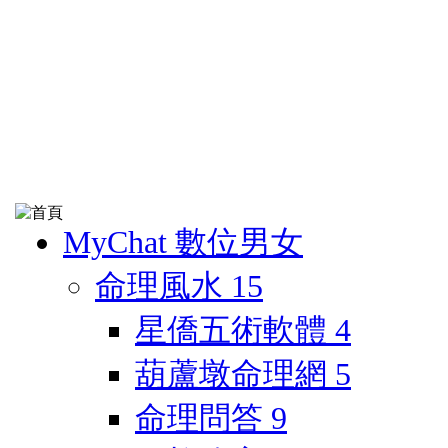
MyChat 數位男女
命理風水
15
星僑五術軟體
4
葫蘆墩命理網
5
命理問答
9