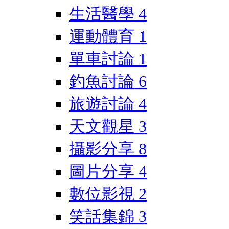
生活醫學
4
運動體育
1
單車討論
1
釣魚討論
6
旅遊討論
4
天文觀星
3
攝影分享
8
圖片分享
4
數位影視
2
笑話集錦
3