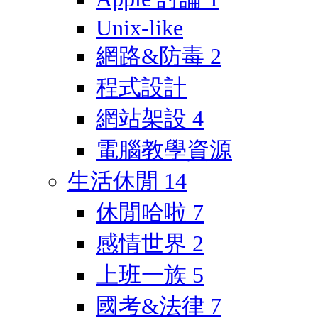
Unix-like
網路&防毒
2
程式設計
網站架設
4
電腦教學資源
生活休閒
14
休閒哈啦
7
感情世界
2
上班一族
5
國考&法律
7