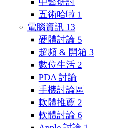
中醫研討
五術哈啦
1
電腦資訊
13
硬體討論
5
超頻 & 開箱
3
數位生活
2
PDA 討論
手機討論區
軟體推薦
2
軟體討論
6
Apple 討論
1