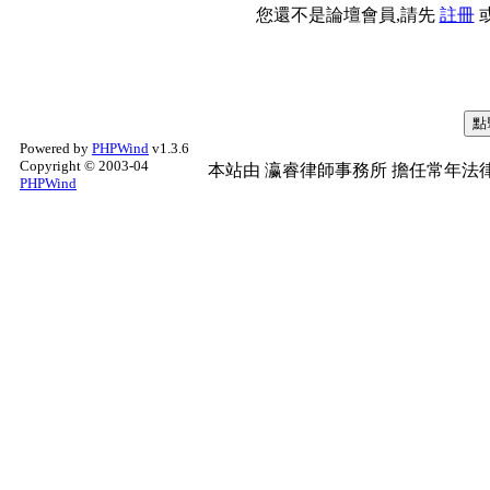
您還不是論壇會員,請先
註冊
Powered by
PHPWind
v1.3.6
Copyright © 2003-04
本站由
瀛睿律師事務所
擔任常年法律
PHPWind