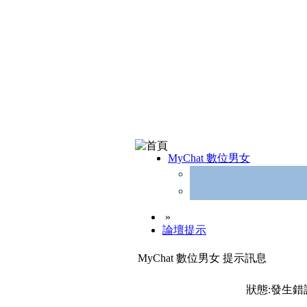
MyChat 數位男女
»
論壇提示
MyChat 數位男女 提示訊息
狀態:發生錯誤