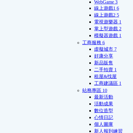
WebGame
3
線上遊戲1
6
線上遊戲2
5
電視遊樂器
1
掌上型遊戲
2
模擬器遊戲
1
工商服務
6
虛擬城市
7
好康分享
新品販售
二手拍賣
1
租屋&找屋
工商建議區
1
站務專區
10
最新活動
活動成果
數位造型
心情日記
個人圖庫
新人報到練習