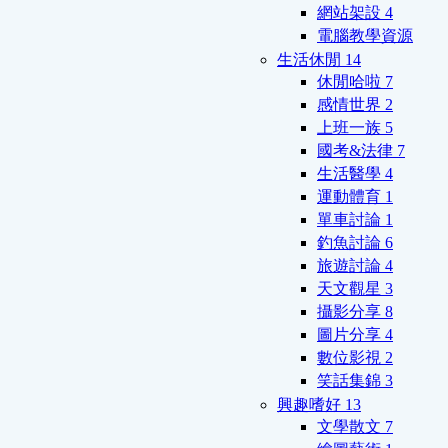
網站架設
4
電腦教學資源
生活休閒
14
休閒哈啦
7
感情世界
2
上班一族
5
國考&法律
7
生活醫學
4
運動體育
1
單車討論
1
釣魚討論
6
旅遊討論
4
天文觀星
3
攝影分享
8
圖片分享
4
數位影視
2
笑話集錦
3
興趣嗜好
13
文學散文
7