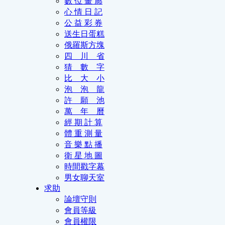
數 位 畫 廊
心 情 日 記
公 益 彩 券
送生日蛋糕
俄羅斯方塊
四 川 省
猜 數 字
比 大 小
泡 泡 龍
許 願 池
萬 年 曆
經 期 計 算
體 重 測 量
音 樂 點 播
衛 星 地 圖
時間戳字幕
男女聊天室
求助
論壇守則
會員等級
會員權限