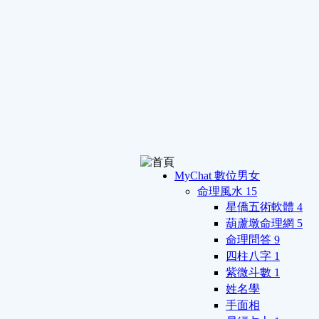
MyChat 數位男女
命理風水
15
星僑五術軟體
4
葫蘆墩命理網
5
命理問答
9
四柱八字
1
紫微斗數
1
姓名學
手面相