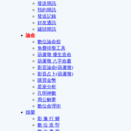
發送簡訊
預約簡訊
發送記錄
好友通訊
罐頭簡訊
論命
數位論命舘
免費排盤工具
葫蘆墩 優生造命
葫蘆墩 八字命書
影音論命(葫蘆墩)
影音占卜(葫蘆墩)
購買金幣
星座分析
孔明神數
周公解夢
數位命理街
娛樂
影 像 行 腳
數 位 造 型