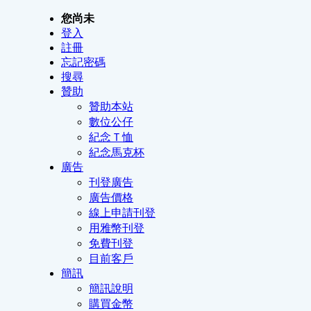
您尚未
登入
註冊
忘記密碼
搜尋
贊助
贊助本站
數位公仔
紀念Ｔ恤
紀念馬克杯
廣告
刊登廣告
廣告價格
線上申請刊登
用雅幣刊登
免費刊登
目前客戶
簡訊
簡訊說明
購買金幣