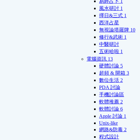
易經占卜
1
風水研討
1
擇日&三式
1
西洋占星
無視論塔羅牌
10
修行&武術
1
中醫研討
五術哈啦
1
電腦資訊
13
硬體討論
5
超頻 & 開箱
3
數位生活
2
PDA 討論
手機討論區
軟體推薦
2
軟體討論
6
Apple 討論
1
Unix-like
網路&防毒
2
程式設計