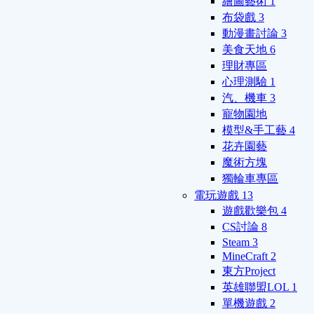
繪圖藝術
1
布袋戲
3
動漫畫討論
3
美食天地
6
理財專區
心理測驗
1
汽、機車
3
寵物園地
模型&手工藝
4
花卉園藝
魔術方塊
獨輪車專區
電玩遊戲
13
遊戲歡樂包
4
CS討論
8
Steam
3
MineCraft
2
東方Project
英雄聯盟LOL
1
單機遊戲
2