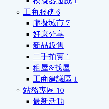
模擬器遊戲
1
工商服務
6
虛擬城市
7
好康分享
新品販售
二手拍賣
1
租屋&找屋
工商建議區
1
站務專區
10
最新活動