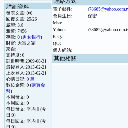
連絡方式
詳細資料
電子郵件:
r78685@yahoo.com.
發表文章:
0
/
0
會員生日:
保密
回覆文章:
25
/
26
Msn:
威望:
3.6
Yahoo:
r78685@yahoo.com.
雅幣:
7456
ICQ:
存款:
0
(
男女銀行
)
財富:
大富之家
QQ:
來自:
個人網站:
支持度:
0
其他相關
註冊時間:
2009-08-31
最後登入:
2013-02-21
上次登入:
2013-02-21
心情日記:
0 篇
數位金幣:
0
(
購買金
幣
)
本周發文:
0
本周回文:
0
每日發文: 平均
0
(今
日:
0
)
每日回文: 平均
0
(今
日:
0
)