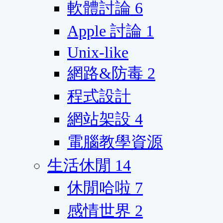
軟體討論
6
Apple 討論
1
Unix-like
網路&防毒
2
程式設計
網站架設
4
電腦教學資源
生活休閒
14
休閒哈啦
7
感情世界
2