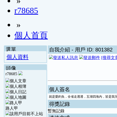
»
r78685
»
個人首頁
選單
自我介紹
- 用戶 ID: 801382
個人資料
[搜尋文
頭像
r78685
個人簽名
就是愛釣魚，全省走透透，五湖四海內，皆是我
得獎記錄
路人甲
暫無記錄