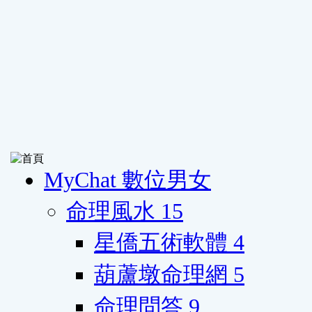
MyChat 數位男女
命理風水
15
星僑五術軟體
4
葫蘆墩命理網
5
命理問答
9