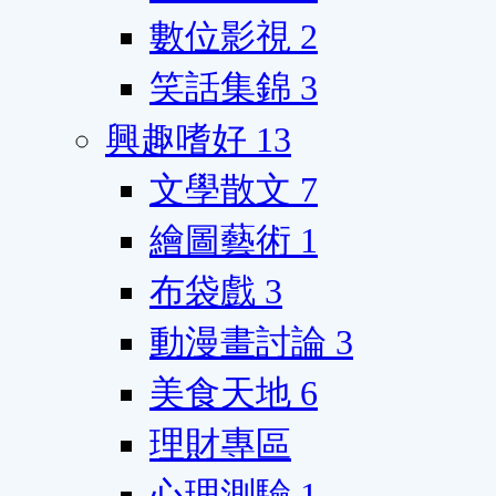
數位影視
2
笑話集錦
3
興趣嗜好
13
文學散文
7
繪圖藝術
1
布袋戲
3
動漫畫討論
3
美食天地
6
理財專區
心理測驗
1