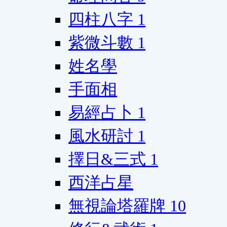
四柱八字
1
紫微斗數
1
姓名學
手面相
易經占卜
1
風水研討
1
擇日&三式
1
西洋占星
無視論塔羅牌
10