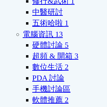
修行&武術
1
中醫研討
五術哈啦
1
電腦資訊
13
硬體討論
5
超頻 & 開箱
3
數位生活
2
PDA 討論
手機討論區
軟體推薦
2