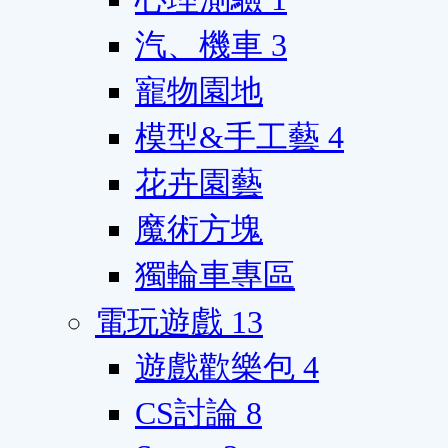
汽、機車
3
寵物園地
模型&手工藝
4
花卉園藝
魔術方塊
獨輪車專區
電玩遊戲
13
遊戲歡樂包
4
CS討論
8