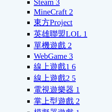
Steam
3
MineCraft
2
東方Project
英雄聯盟LOL
1
單機遊戲
2
WebGame
3
線上遊戲1
6
線上遊戲2
5
電視遊樂器
1
掌上型遊戲
2