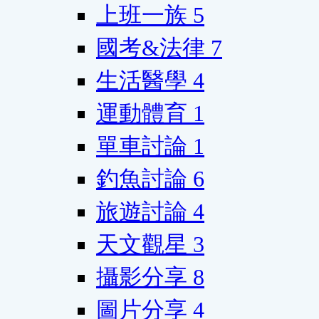
上班一族
5
國考&法律
7
生活醫學
4
運動體育
1
單車討論
1
釣魚討論
6
旅遊討論
4
天文觀星
3
攝影分享
8
圖片分享
4