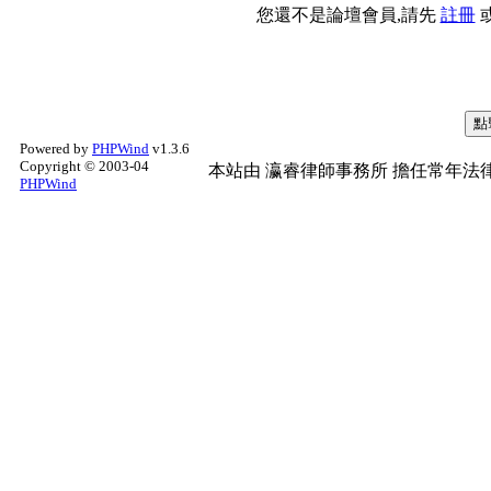
您還不是論壇會員,請先
註冊
Powered by
PHPWind
v1.3.6
Copyright © 2003-04
本站由
瀛睿律師事務所
擔任常年法律
PHPWind