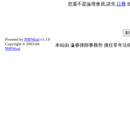
您還不是論壇會員,請先
註冊
Powered by
PHPWind
v1.3.6
Copyright © 2003-04
本站由
瀛睿律師事務所
擔任常年法律
PHPWind